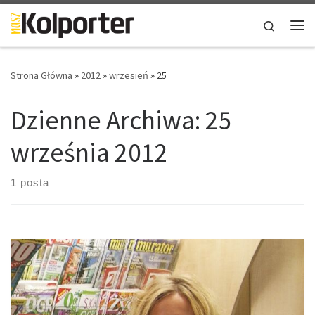
Skip to content
Search
Me
Strona Główna
»
2012
»
wrzesień
»
25
Dzienne Archiwa:
25
września 2012
1 posta