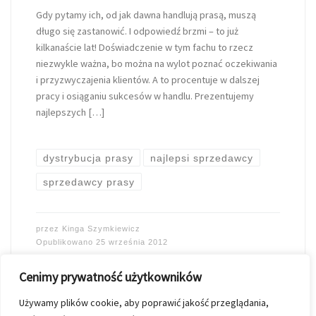
Gdy pytamy ich, od jak dawna handlują prasą, muszą
długo się zastanowić. I odpowiedź brzmi – to już
kilkanaście lat! Doświadczenie w tym fachu to rzecz
niezwykle ważna, bo można na wylot poznać oczekiwania
i przyzwyczajenia klientów. A to procentuje w dalszej
pracy i osiąganiu sukcesów w handlu. Prezentujemy
najlepszych […]
dystrybucja prasy
najlepsi sprzedawcy
sprzedawcy prasy
przez
Kinga Szymkiewicz
Opublikowano
25 września 2012
Cenimy prywatność użytkowników
Używamy plików cookie, aby poprawić jakość przeglądania,