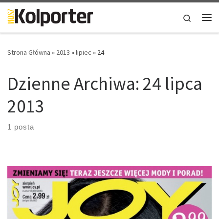
Skip to content
Search
Me
Strona Główna
»
2013
»
lipiec
»
24
Dzienne Archiwa:
24 lipca
2013
1 posta