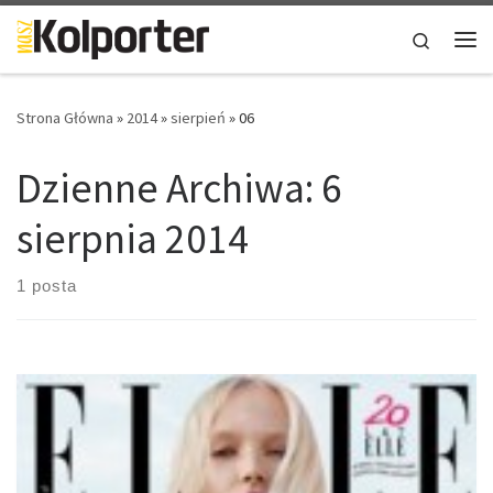
Skip to content
Search
Me
Strona Główna
»
2014
»
sierpień
»
06
Dzienne Archiwa:
6
sierpnia 2014
1 posta