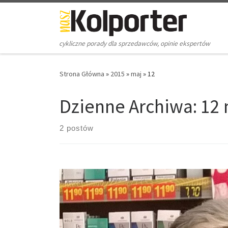
Skip to content
cykliczne porady dla sprzedawców, opinie ekspertów
Strona Główna
»
2015
»
maj
»
12
Dzienne Archiwa:
12 
2 postów