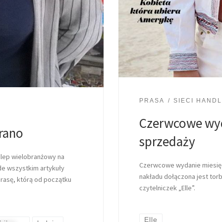
PRASA
SIECI HAND
Czerwcowe wyd
 rano
sprzedaży
klep wielobranżowy na
Czerwcowe wydanie miesięcz
de wszystkim artykuły
nakładu dołączona jest tor
rasę, którą od początku
czytelniczek „Elle”.
Elle