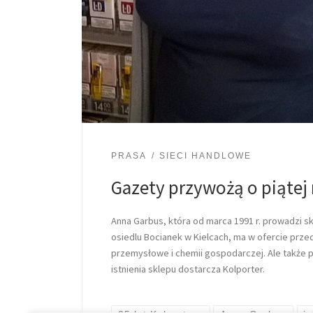
PRASA
SIECI HANDLOWE
Gazety przywożą o piątej
Anna Garbus, która od marca 1991 r. prowadzi s
osiedlu Bocianek w Kielcach, ma w ofercie prze
przemysłowe i chemii gospodarczej. Ale także p
istnienia sklepu dostarcza Kolporter.