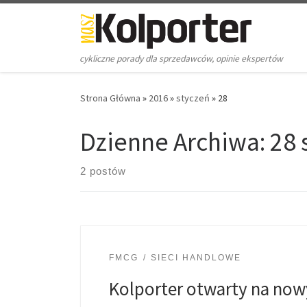
Skip to content
cykliczne porady dla sprzedawców, opinie ekspertów
Strona Główna
»
2016
»
styczeń
»
28
Dzienne Archiwa:
28 
2 postów
FMCG
SIECI HANDLOWE
Kolporter otwarty na no