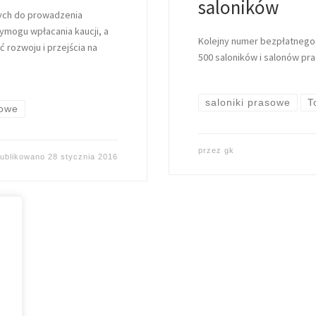
saloników
nych do prowadzenia
mogu wpłacania kaucji, a
Kolejny numer bezpłatnego 
rozwoju i przejścia na
500 saloników i salonów pr
saloniki prasowe
T
sowe
przez
gk
ublikowano
28 stycznia 2016