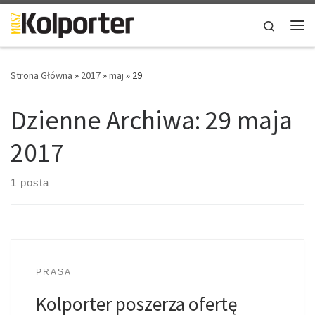
Skip to content
Search
Me
Strona Główna
»
2017
»
maj
»
29
Dzienne Archiwa:
29 maja
2017
1 posta
PRASA
Kolporter poszerza ofertę