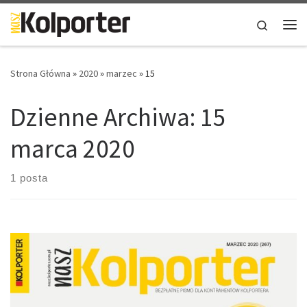
Skip to content
Search
Me
Strona Główna
»
2020
»
marzec
»
15
Dzienne Archiwa:
15
marca 2020
1 posta