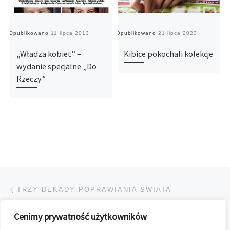
Opublikowano
11 lipca 2013
Opublikowano
21 lipca 2023
O
„Władza kobiet” –
Kibice pokochali kolekcje
wydanie specjalne „Do
Rzeczy”
Przeglądanie Wpisów
Poprzedni post
TRZY DEKADY POPRAWIANIA ŚWIATA
Cenimy prywatność użytkowników
POWRÓT DO LISTY POS