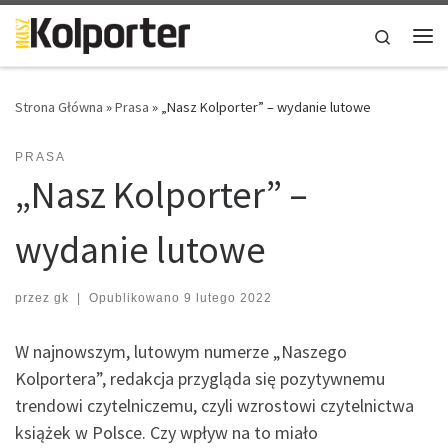
Skip to content
Search
Me
Strona Główna
»
Prasa
»
„Nasz Kolporter” – wydanie lutowe
PRASA
„Nasz Kolporter” –
wydanie lutowe
przez
gk
|
Opublikowano
9 lutego 2022
W najnowszym, lutowym numerze „Naszego
Kolportera”, redakcja przygląda się pozytywnemu
trendowi czytelniczemu, czyli wzrostowi czytelnictwa
książek w Polsce. Czy wpływ na to miało