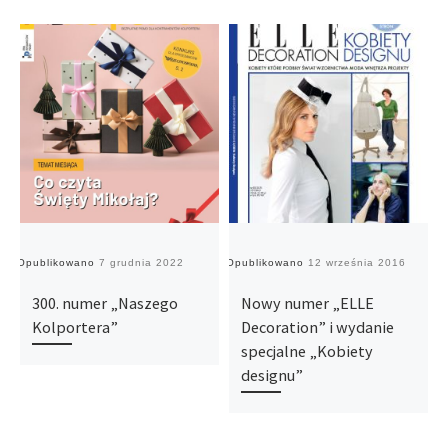
Opublikowano
7 grudnia 2022
Opublikowano
12 września 2016
O
300. numer „Naszego
Nowy numer „ELLE
Kolportera”
Decoration” i wydanie
specjalne „Kobiety
designu”