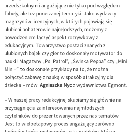
przedszkolnym i angażujące nie tylko pod względem
fabuły, ale też poruszanej tematyki. Jako wydawcy
magazynów licencyjnych, w których pojawiają się
ulubieni bohaterowie najmłodszych, możemy z
powodzeniem łączyć aspekt rozrywkowy z
edukacyjnym. Towarzystwo postaci znanych z
ulubionych bajek czy gier to doskonały motywator do
nauki! Magazyny „Psi Patrol”, „Świnka Peppa” czy „Mini
Mini+” to doskonałe przykłady na to, że można
połączyć zabawę z nauką w sposób atrakcyjny dla
dziecka – mówi
Agnieszka Nyc
z wydawnictwa Egmont.
– W naszej pracy redakcyjnej skupiamy się głównie na
przyciągnięciu zainteresowania najmłodszych
czytelników do prezentowanych przez nas tematów.
Jest to wieloetapowy proces angażujący zarówno
twórców treści, pedagogów, jak i grafików, którzy