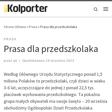
Skip to content
Search
Me
Strona Główna
»
Prasa
»
Prasa dla przedszkolaka
PRASA
Prasa dla przedszkolaka
przez
gk
|
Opublikowano
19 września 2023
Według Głównego Urzędu Statystycznego ponad 1,5
miliona Polaków to przedszkolaki, czyli dzieci w wieku
3-6 lat, uczęszczające do jednej z ponad 22,5 tys.
placówek wychowania przedszkolnego. Ta pokaźna
grupa małych obywateli ma swoje święto – 20 września
obchodzimy Ogólnopolski Dzień Przedszkolaka.