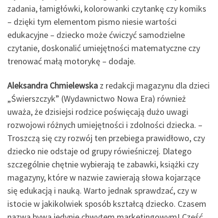
zadania, łamigłówki, kolorowanki czytankę czy komiks
– dzięki tym elementom pismo niesie wartości
edukacyjne – dziecko może ćwiczyć samodzielne
czytanie, doskonalić umiejętności matematyczne czy
trenować małą motorykę – dodaje.
Aleksandra Chmielewska
z redakcji magazynu dla dzieci
„Świerszczyk” (Wydawnictwo Nowa Era) również
uważa, że dzisiejsi rodzice poświęcają dużo uwagi
rozwojowi różnych umiejętności i zdolności dziecka. –
Troszczą się czy rozwój ten przebiega prawidłowo, czy
dziecko nie odstaje od grupy rówieśniczej. Dlatego
szczególnie chętnie wybierają te zabawki, książki czy
magazyny, które w nazwie zawierają słowa kojarzące
się edukacją i nauką. Warto jednak sprawdzać, czy w
istocie w jakikolwiek sposób kształcą dziecko. Czasem
nazwa bywa jedynie chwytem marketingowym! Część