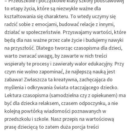
– Przedszkole i początkowe klasy szkoły podstawowej
to etapy życia, które są niezwykle ważne dla
kształtowania się charakteru. To wtedy uczymy się
radzić sobie z emocjami, budować relacje z innymi,
działać w społeczeństwie. Przyswajamy wartości, które
będą dla nas ważne przez całe życie i budujemy nawyki
na przyszłość. Dlatego tworząc czasopisma dla dzieci,
warto zwracać uwagę, by zawarte w nich treści
wspierały te procesy i zawierały walor edukacyjny. Przy
czym nie wolno zapominać, że najlepszą nauką jest
zabawa! Zwłaszcza ta kreatywna, zachęcająca do
myślenia i odkrywania świata otaczającego dziecko.
Lektura czasopisma (samodzielna czy z opiekunem) ma
być dla dziecka relaksem, czasem odpoczynku, a nie
kolejną powtórką wiadomości poznawanych w
przedszkolu i szkole. Nasz przepis na wartościową
prasę dziecięcą to zatem duża porcja treści