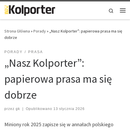
Skip to content
Search
Me
Strona Główna
»
Porady
»
„Nasz Kolporter”: papierowa prasa ma się
dobrze
PORADY
PRASA
„Nasz Kolporter”:
papierowa prasa ma się
dobrze
przez
gk
|
Opublikowano
13 stycznia 2026
Miniony rok 2025 zapisze się w annałach polskiego