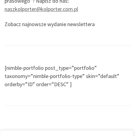
prasowego”? Napisz do nas
:
naszkolporter@kolporter.com.pl
Zobacz najnowsze wydanie newslettera
[nimble-portfolio post_type=”portfolio”
taxonomy=”nimble-portfolio-type” skin=”default”
orderby=”ID” order=”DESC” ]