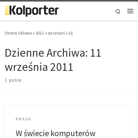
Skip to content
Search
Me
Strona Główna
»
2011
»
wrzesień
»
11
Dzienne Archiwa:
11
września 2011
1 posta
PRASA
W świecie komputerów