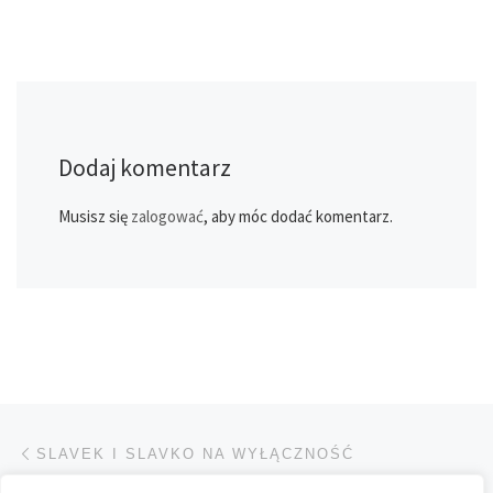
Dodaj komentarz
Musisz się
zalogować
, aby móc dodać komentarz.
Przeglądanie Wpisów
Poprzedni post
SLAVEK I SLAVKO NA WYŁĄCZNOŚĆ