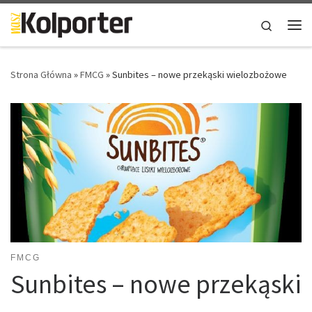
Skip to content
Search
Me
Strona Główna
»
FMCG
»
Sunbites – nowe przekąski wielozbożowe
FMCG
Sunbites – nowe przekąski