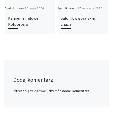
Opublikowano
25 maja 2020
Opublikowano
17 września 2018
O
Kamienie milowe
Salonik w góralskiej
Kolportera
chacie
Dodaj komentarz
Musisz się
zalogować
, aby móc dodać komentarz.