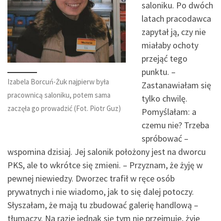
saloniku. Po dwóch
latach pracodawca
zapytał ją, czy nie
miałaby ochoty
przejąć tego
punktu. –
Izabela Borcuń-Żuk najpierw była
Zastanawiałam się
pracownicą saloniku, potem sama
tylko chwilę.
zaczęła go prowadzić (Fot. Piotr Guz)
Pomyślałam: a
czemu nie? Trzeba
spróbować –
wspomina dzisiaj. Jej salonik położony jest na dworcu
PKS, ale to wkrótce się zmieni. – Przyznam, że żyję w
pewnej niewiedzy. Dworzec trafił w ręce osób
prywatnych i nie wiadomo, jak to się dalej potoczy.
Słyszałam, że mają tu zbudować galerię handlową –
tłumaczy. Na razie jednak się tym nie przejmuje, żyje