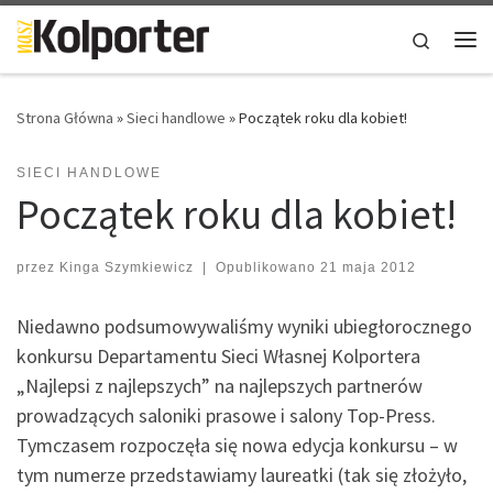
Skip to content
Search
Me
Strona Główna
»
Sieci handlowe
»
Początek roku dla kobiet!
SIECI HANDLOWE
Początek roku dla kobiet!
przez
Kinga Szymkiewicz
|
Opublikowano
21 maja 2012
Niedawno podsumowywaliśmy wyniki ubiegłorocznego
konkursu Departamentu Sieci Własnej Kolportera
„Najlepsi z najlepszych” na najlepszych partnerów
prowadzących saloniki prasowe i salony Top-Press.
Tymczasem rozpoczęła się nowa edycja konkursu – w
tym numerze przedstawiamy laureatki (tak się złożyło,