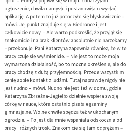
lipcu. – Pomysł pojawił się w maju. Zobaczyłam
ogłoszenie, chwila namysłu i postanowiłam wysłać
aplikację. A potem to już potoczyło się błyskawicznie –
mówi. Jej punkt znajduje się w Biedronce i jest
całkowicie nowy. – Ale warto podkreślić, że przyjął się
znakomicie i na brak klientów absolutnie nie narzekamy
– przekonuje. Pani Katarzyna zapewnia również, że w tej
pracy czuje się wyśmienicie. – Nie jest to może moja
wymarzona działalność, bo to mocne określenie, ale do
pracy chodzę z dużą przyjemnością. Przede wszystkim
cenię sobie kontakt z ludźmi. Tutaj naprawdę nigdy nie
jest nudno – mówi. Nudno nie jest też w domu, gdzie
Katarzyna Zbrzeżna-Jagiełło dzielnie wspiera swoją
córkę w nauce, która ostatnio pisała egzaminy
gimnazjalne. Wolne chwile spędza też w ukochanym
ogrodzie. – To jest dla mnie wspaniała odskocznia od
pracy i różnych trosk. Znakomicie się tam odprężam –