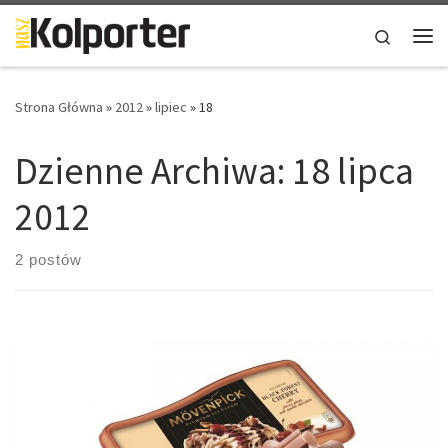
Skip to content
Search
Me
Strona Główna
»
2012
»
lipiec
»
18
Dzienne Archiwa:
18 lipca
2012
2 postów