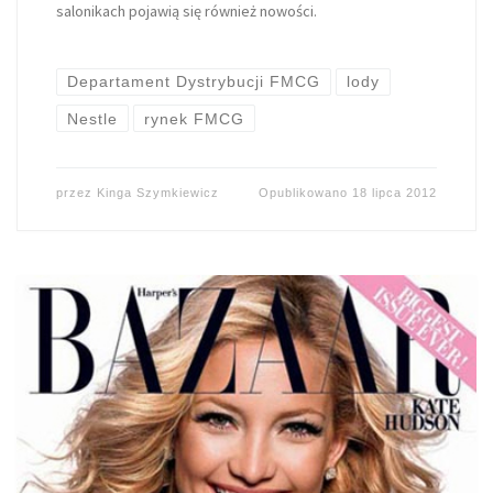
salonikach pojawią się również nowości.
Departament Dystrybucji FMCG
lody
Nestle
rynek FMCG
przez
Kinga Szymkiewicz
Opublikowano
18 lipca 2012