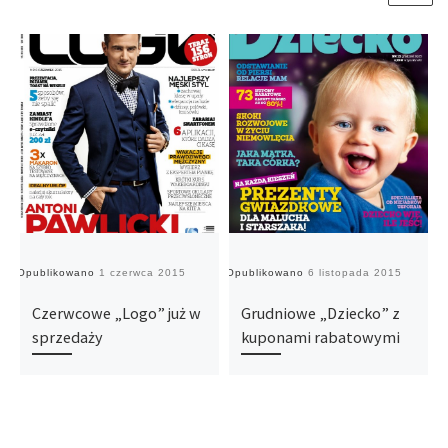
Opublikowano
1 czerwca 2015
Opublikowano
6 listopada 2015
O
Czerwcowe „Logo” już w
Grudniowe „Dziecko” z
sprzedaży
kuponami rabatowymi