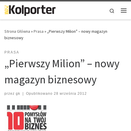
Skip to content
Search
Me
Strona Główna
»
Prasa
»
„Pierwszy Milion” – nowy magazyn
biznesowy
PRASA
„Pierwszy Milion” – nowy
magazyn biznesowy
przez
gk
|
Opublikowano
28 września 2012