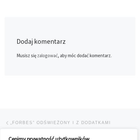
Dodaj komentarz
Musisz się
zalogować
, aby móc dodać komentarz.
Przeglądanie Wpisów
Poprzedni post
„FORBES” ODŚWIEŻONY I Z DODATKAMI
Cenimy prywatność użytkowników
POWRÓT DO LISTY POS