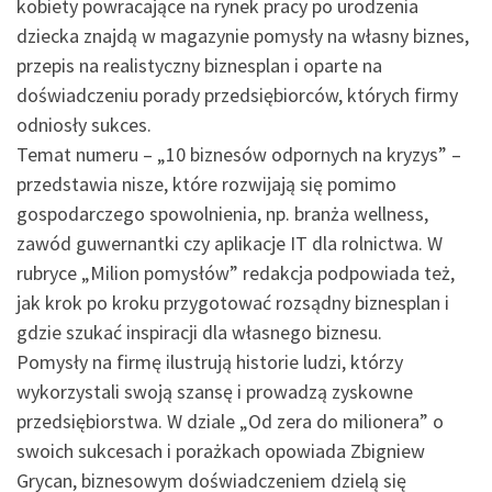
kobiety powracające na rynek pracy po urodzenia
dziecka znajdą w magazynie pomysły na własny biznes,
przepis na realistyczny biznesplan i oparte na
doświadczeniu porady przedsiębiorców, których firmy
odniosły sukces.
Temat numeru – „10 biznesów odpornych na kryzys” –
przedstawia nisze, które rozwijają się pomimo
gospodarczego spowolnienia, np. branża wellness,
zawód guwernantki czy aplikacje IT dla rolnictwa. W
rubryce „Milion pomysłów” redakcja podpowiada też,
jak krok po kroku przygotować rozsądny biznesplan i
gdzie szukać inspiracji dla własnego biznesu.
Pomysły na firmę ilustrują historie ludzi, którzy
wykorzystali swoją szansę i prowadzą zyskowne
przedsiębiorstwa. W dziale „Od zera do milionera” o
swoich sukcesach i porażkach opowiada Zbigniew
Grycan, biznesowym doświadczeniem dzielą się