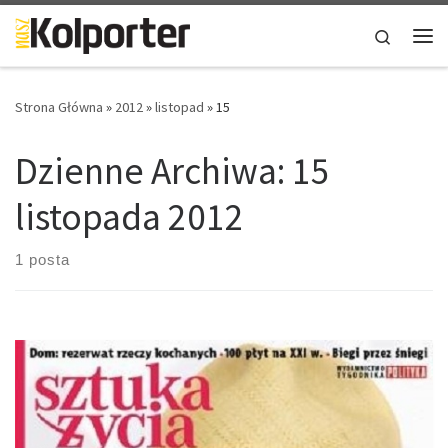
Skip to content
Search
Me
Strona Główna
»
2012
»
listopad
»
15
Dzienne Archiwa:
15
listopada 2012
1 posta