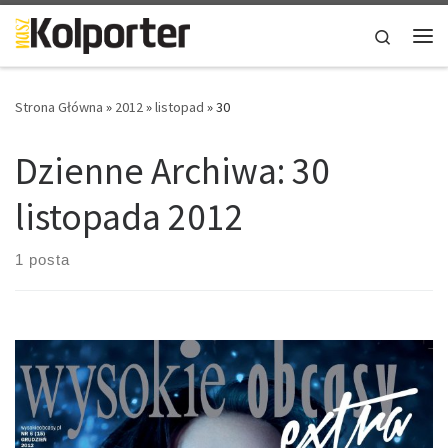
Skip to content
Search
Me
Strona Główna
»
2012
»
listopad
»
30
Dzienne Archiwa:
30
listopada 2012
1 posta