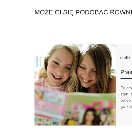
MOŻE CI SIĘ PODOBAĆ RÓWN
Opubli
Pras
Polacy
stan,
od co 
go ko