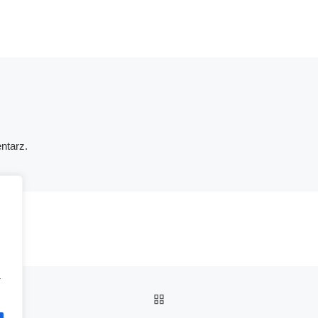
ntarz.
a
POWRÓT DO LISTY POS