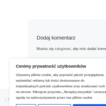
Dodaj komentarz
Musisz się
zalogować
, aby móc dodać kome
Cenimy prywatność użytkowników
Używamy plików cookie, aby poprawić jakość przeglądania,
wyświetlać reklamy lub treści dostosowane do
indywidualnych potrzeb użytkowników oraz analizować ruch
na stronie. Kliknięcie przycisku „Akceptuj wszystkie” oznacz
Przeglądanie Wpisów
Poprzedni post
zgodę na wykorzystywanie przez nas plików cookie.
PORADNIK DLA EMERYTÓW W „FAKCIE”