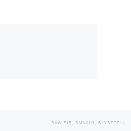
Na
TÓW
BAW SIĘ, SMAKUJ, BŁYSZCZ!