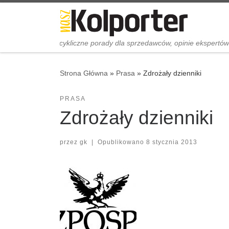
Skip to content
cykliczne porady dla sprzedawców, opinie ekspertó
Strona Główna
»
Prasa
»
Zdrożały dzienniki
PRASA
Zdrożały dzienniki
przez
gk
|
Opublikowano
8 stycznia 2013