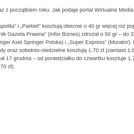
z z początkiem roku. Jak podaje portal Wirtualne Media
ta” i „Parkiet” kosztują obecnie o 40 gr więcej niż pop
nik Gazeta Prawna” (Infor Biznes) zdrożał o 50 gr – do 3,
inger Axel Springer Polska) i „Super Express” (Murator).
y oraz sobotnio-niedzielne kosztują 1,70 zł (zamiast 1,6
ał 17 grudnia – od poniedziałku do czwartku kosztuje 1,70
70 zł).