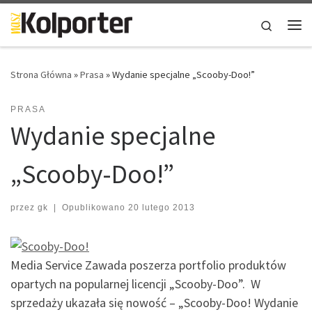
Skip to content
Search
Me
Strona Główna
»
Prasa
»
Wydanie specjalne „Scooby-Doo!”
PRASA
Wydanie specjalne
„Scooby-Doo!”
przez
gk
|
Opublikowano
20 lutego 2013
Media Service Zawada poszerza portfolio produktów
opartych na popularnej licencji „Scooby-Doo”. W
sprzedaży ukazała się nowość – „Scooby-Doo! Wydanie