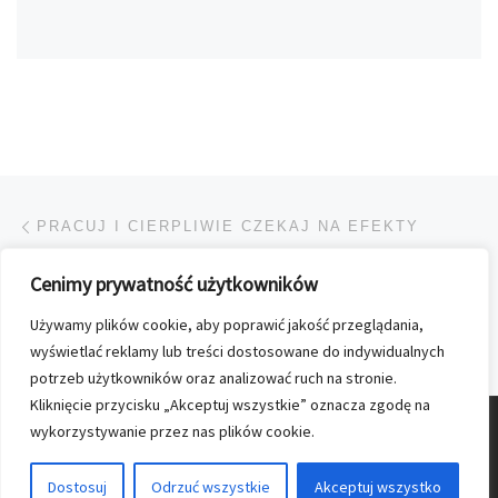
Przeglądanie Wpisów
Poprzedni post
PRACUJ I CIERPLIWIE CZEKAJ NA EFEKTY
Cenimy prywatność użytkowników
POWRÓT DO LISTY POS
Używamy plików cookie, aby poprawić jakość przeglądania,
Na
„GLAMOUR” Z DODATKIEM O WŁOSACH
wyświetlać reklamy lub treści dostosowane do indywidualnych
potrzeb użytkowników oraz analizować ruch na stronie.
Kliknięcie przycisku „Akceptuj wszystkie” oznacza zgodę na
wykorzystywanie przez nas plików cookie.
© 2026
Nasz Kolporter
–
Wszelkie prawa zastrzezone
Dostosuj
Odrzuć wszystkie
Akceptuj wszystko