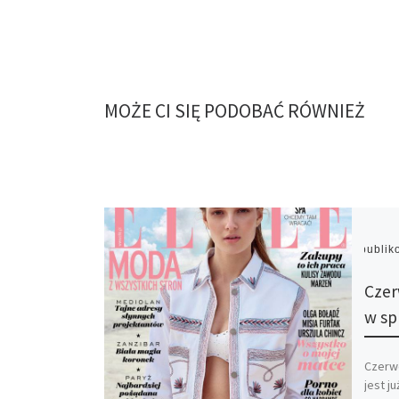
MOŻE CI SIĘ PODOBAĆ RÓWNIEŻ
Opubli
Czer
w sp
Czerwc
jest j