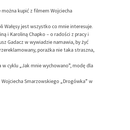
e można kupić z filmem Wojciecha
i Wałęsy jest wszystko co mnie interesuje.
 i Karoliną Chapko – o radości z pracy i
deusz Gadacz w wywiadzie namawia, by żyć
rzereklamowany, porażka nie taka straszna,
a w cyklu „Jak mnie wychowano”, modę dla
lmem Wojciecha Smarzowskiego „Drogówka” w