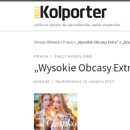
Skip to content
cykliczne porady dla sprzedawców, opinie ekspertów
Strona Główna
»
Prasa
»
„Wysokie Obcasy Extra” z „D
PRASA
SIECI HANDLOWE
„Wysokie Obcasy Ext
przez
gk
|
Opublikowano
22 sierpnia 2013