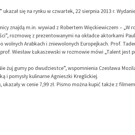
kazał się na rynku w czwartek, 22 sierpnia 2013 r. Wydani
icy znajdą m.in. wywiad z Robertem Więckiewiczem – „W rol
ci”, rozmowę z prezentowanymi na okładce aktorkami Pauliną
 – o wolnych Arabkach i zniewolonych Europejkach. Prof. Ta
 prof. Wiesław Łukaszewski w rozmowie mówi „Talent jest p
Nie żuj gumy po dwudziestce”, wspomnienia Czesława Mozil
ą i pomysły kulinarne Agnieszki Kreglickiej.
u, ukazały w cenie 7,99 zł. Pismo można kupić także z fi