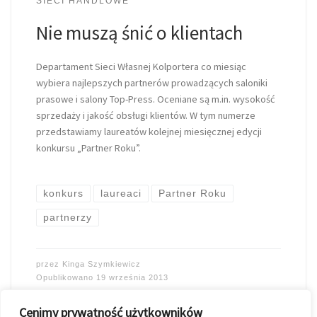
SIECI HANDLOWE
Nie muszą śnić o klientach
Departament Sieci Własnej Kolportera co miesiąc
wybiera najlepszych partnerów prowadzących saloniki
prasowe i salony Top-Press. Oceniane są m.in. wysokość
sprzedaży i jakość obsługi klientów. W tym numerze
przedstawiamy laureatów kolejnej miesięcznej edycji
konkursu „Partner Roku”.
konkurs
laureaci
Partner Roku
partnerzy
przez
Kinga Szymkiewicz
Opublikowano
19 września 2013
Cenimy prywatność użytkowników