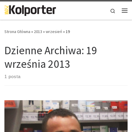
Skip to content
Search
Me
Strona Główna
»
2013
»
wrzesień
»
19
Dzienne Archiwa:
19
września 2013
1 posta