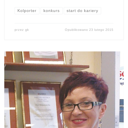
Kolporter
konkurs
start do kariery
przez
gk
Opublikowano
23 lutego 2015