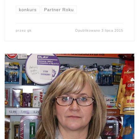
konkurs
Partner Roku
przez
gk
Opublikowano
3 lipca 2015