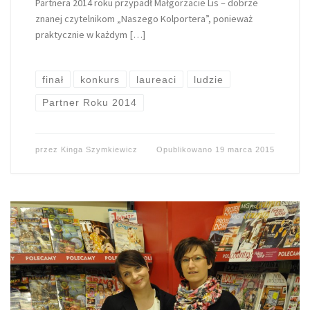
Partnera 2014 roku przypadł Małgorzacie Lis – dobrze
znanej czytelnikom „Naszego Kolportera”, ponieważ
praktycznie w każdym […]
finał
konkurs
laureaci
ludzie
Partner Roku 2014
przez
Kinga Szymkiewicz
Opublikowano
19 marca 2015