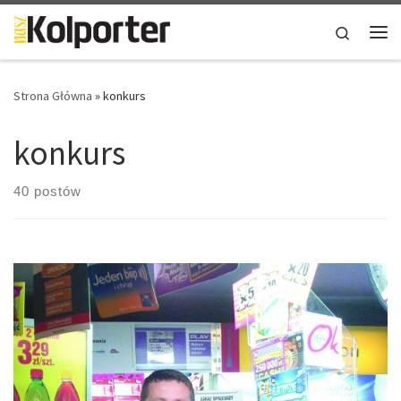
Skip to content
Search
Me
Strona Główna
»
konkurs
konkurs
40 postów