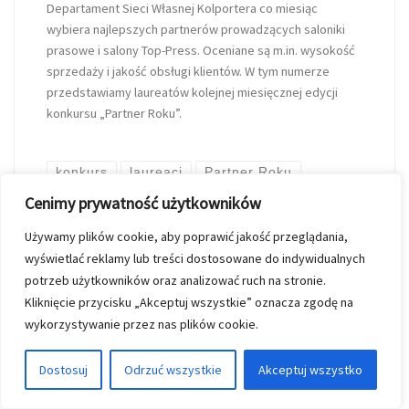
Departament Sieci Własnej Kolportera co miesiąc
wybiera najlepszych partnerów prowadzących saloniki
prasowe i salony Top-Press. Oceniane są m.in. wysokość
sprzedaży i jakość obsługi klientów. W tym numerze
przedstawiamy laureatów kolejnej miesięcznej edycji
konkursu „Partner Roku”.
konkurs
laureaci
Partner Roku
Cenimy prywatność użytkowników
partnerzy
Używamy plików cookie, aby poprawić jakość przeglądania,
wyświetlać reklamy lub treści dostosowane do indywidualnych
przez
Kinga Szymkiewicz
potrzeb użytkowników oraz analizować ruch na stronie.
Opublikowano
19 września 2013
Kliknięcie przycisku „Akceptuj wszystkie” oznacza zgodę na
wykorzystywanie przez nas plików cookie.
Dostosuj
Odrzuć wszystkie
Akceptuj wszystko