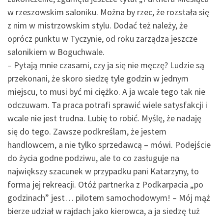
w rzeszowskim saloniku. Można by rzec, że rozstała się
z nim w mistrzowskim stylu. Dodać też należy, że
oprócz punktu w Tyczynie, od roku zarządza jeszcze
salonikiem w Boguchwale.
– Pytają mnie czasami, czy ja się nie męczę? Ludzie są
przekonani, że skoro siedzę tyle godzin w jednym
miejscu, to musi być mi ciężko. A ja wcale tego tak nie
odczuwam. Ta praca potrafi sprawić wiele satysfakcji i
wcale nie jest trudna. Lubię to robić. Myślę, że nadaję
się do tego. Zawsze podkreślam, że jestem
handlowcem, a nie tylko sprzedawcą – mówi. Podejście
do życia godne podziwu, ale to co zasługuje na
największy szacunek w przypadku pani Katarzyny, to
forma jej rekreacji. Otóż partnerka z Podkarpacia „po
godzinach” jest… pilotem samochodowym! – Mój mąż
bierze udział w rajdach jako kierowca, a ja siedzę tuż