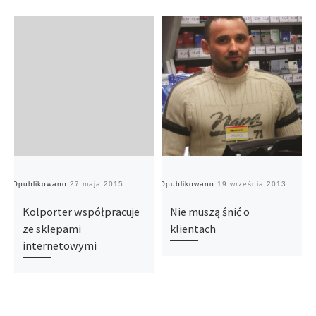
Opublikowano
27 maja 2015
Opublikowano
19 września 2013
O
Kolporter współpracuje
Nie muszą śnić o
ze sklepami
klientach
internetowymi