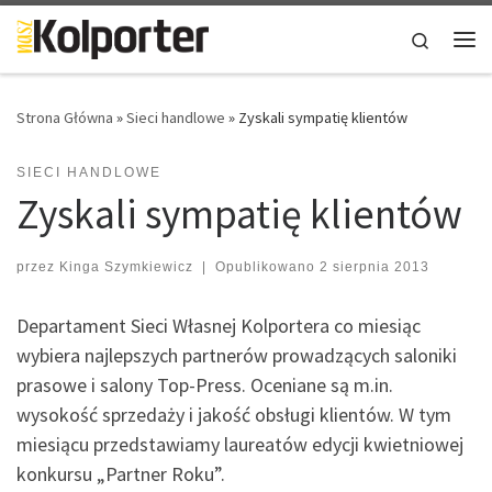
Skip to content
Search
Me
Strona Główna
»
Sieci handlowe
»
Zyskali sympatię klientów
SIECI HANDLOWE
Zyskali sympatię klientów
przez
Kinga Szymkiewicz
|
Opublikowano
2 sierpnia 2013
Departament Sieci Własnej Kolportera co miesiąc
wybiera najlepszych partnerów prowadzących saloniki
prasowe i salony Top-Press. Oceniane są m.in.
wysokość sprzedaży i jakość obsługi klientów. W tym
miesiącu przedstawiamy laureatów edycji kwietniowej
konkursu „Partner Roku”.