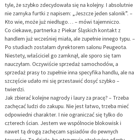
tyle, że szybko zdecydowała się na kolejny. I absolutnie
nie zamyka furtki z napisem: „Jeszcze jeden salonik”. –
Kto wie, może już niedługo… – mówi tajemniczo.
Co ciekawe, partnerka z Piekar Śląskich kontakt z
handlem już wcześniej miała, ale zupełnie innego typu. –
Po studiach zostałam dyrektorem salonu Peugeota.
Niestety, właściciel go zamknął, ale sporo się tam
nauczyłam. Oczywiście sprzedaż samochodów, a
sprzedaż prasy to zupełnie inna specyfika handlu, ale na
szczęście udało mi się przestawić dosyć szybko –
twierdzi.
Jak zbierać kolejne nagrody i laury za pracę? – Trzeba
zachęcać ludzi do zakupu. Nie jest łatwo, trzeba mieć
odpowiedni charakter. I nie ograniczać się tylko do
czterech ścian. Jestem we wspólnocie blokowisk i
nawet tą drogą zachęcam sąsiadów do pewnych
towarów. To działa, bo otrzymują atrakcyjne oferty –