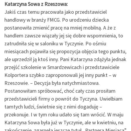
Katarzyna Sowa z Rzeszowa:
Jakiś czas temu pracowała jako przedstawiciel
handlowy w branży FMCG. Po urodzeniu dziecka
postanowiła zmienić pracę na mniej mobilną. A że z
handlem zawsze wiązały jej się dobre wspomnienia, to
zatrudniła się w saloniku w Tyczynie. Po ośmiu
miesiącach pojawiła się propozycja objęcia tego punktu,
ale uprzedził ją ktoś inny. Pani Katarzyna zdążyła jednak
przejść szkolenie w Smardzewicach i przedstawiciele
Kolportera szybko zaproponowali jej inny punkt – w
Rzeszowie. – Decyzja była natychmiastowa.
Postanowiłam spróbować, choć cały czas prosiłam
przedstawicieli firmy o powrót do Tyczyna. Uwielbiam
tamtych ludzi, świetnie się z nimi dogaduję –
przekonuje. I w tym roku udało się tam wrócić. W maju
Katarzyna Sowa była już w Tyczynie, ale w kwietniu, na
zakończenie, zgarnęła jeszcze tytuł „Partnera Miesiąca”