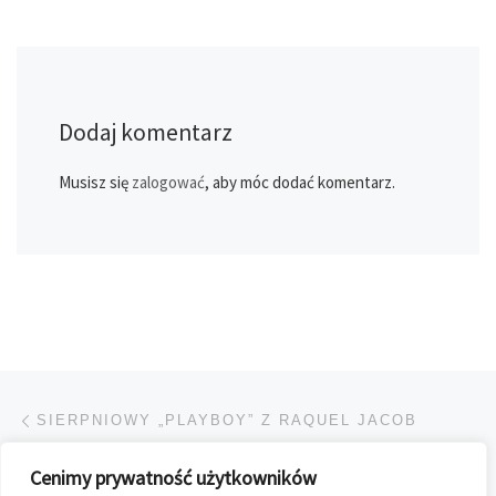
Dodaj komentarz
Musisz się
zalogować
, aby móc dodać komentarz.
Przeglądanie Wpisów
Poprzedni post
SIERPNIOWY „PLAYBOY” Z RAQUEL JACOB
Cenimy prywatność użytkowników
POWRÓT DO LISTY POS