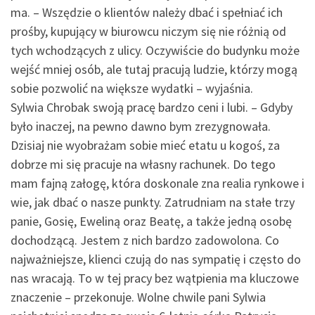
ma. – Wszędzie o klientów należy dbać i spełniać ich
prośby, kupujący w biurowcu niczym się nie różnią od
tych wchodzących z ulicy. Oczywiście do budynku może
wejść mniej osób, ale tutaj pracują ludzie, którzy mogą
sobie pozwolić na większe wydatki – wyjaśnia.
Sylwia Chrobak swoją pracę bardzo ceni i lubi. – Gdyby
było inaczej, na pewno dawno bym zrezygnowała.
Dzisiaj nie wyobrażam sobie mieć etatu u kogoś, za
dobrze mi się pracuje na własny rachunek. Do tego
mam fajną załogę, która doskonale zna realia rynkowe i
wie, jak dbać o nasze punkty. Zatrudniam na stałe trzy
panie, Gosię, Eweliną oraz Beatę, a także jedną osobę
dochodzącą. Jestem z nich bardzo zadowolona. Co
najważniejsze, klienci czują do nas sympatię i często do
nas wracają. To w tej pracy bez wątpienia ma kluczowe
znaczenie – przekonuje. Wolne chwile pani Sylwia