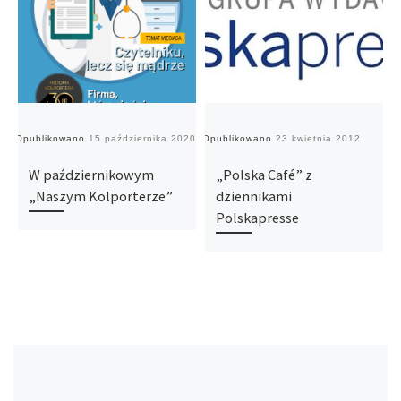
Opublikowano
15 października 2020
Opublikowano
23 kwietnia 2012
O
W październikowym
„Polska Café” z
„Naszym Kolporterze”
dziennikami
Polskapresse