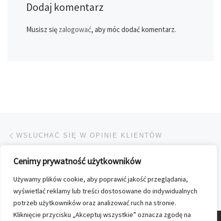
Dodaj komentarz
Musisz się
zalogować
, aby móc dodać komentarz.
Przeglądanie Wpisów
Poprzedni post
WSŁUCHAĆ SIĘ W OPINIE KLIENTÓW
Cenimy prywatność użytkowników
POWRÓT DO LISTY POS
Używamy plików cookie, aby poprawić jakość przeglądania,
Na
KALENDARZ PRZYRODNICZY Z SOBOTNIĄ „WYBORCZĄ”
wyświetlać reklamy lub treści dostosowane do indywidualnych
potrzeb użytkowników oraz analizować ruch na stronie.
Kliknięcie przycisku „Akceptuj wszystkie” oznacza zgodę na