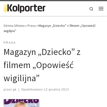
Skip to content
Search
Me
Strona Główna
»
Prasa
»
Magazyn „Dziecko” z filmem „Opowieść
wigilijna”
PRASA
Magazyn „Dziecko” z
filmem „Opowieść
wigilijna”
przez
gk
|
Opublikowano
12 grudnia 2013