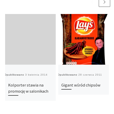
Opublikowano
3 kwietnia 2014
Opublikowano
28 czerwca 2011
O
Kolporter stawia na
Gigant wśród chipsów
promocję w salonikach