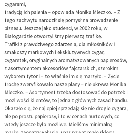
cygarami,
tradycją ich palenia – opowiada Monika Mleczko. – Z
tego zachwytu narodził się pomysł na prowadzenie
biznesu. Jeszcze jako studenci, w 2002 roku, w
Białogardzie otworzyliśmy pierwszą trafikę.
Trafiki z prawdziwego zdarzenia, dla miłośników i
smakoszy markowych i ekskluzywnych cygar,
cygaretek, oryginalnych aromatyzowanych papierosów,
z asortymentem akcesoriów fajczarskich, szerokim
wyborem tytoni – to właśnie im się marzyło. – Życie
trochę zweryfikowało nasze plany – nie ukrywa Monika
Mleczko. – Asortyment trzeba dostosować do potrzeb i
możliwości klientów, to jedna z głównych zasad handlu.
Okazało się, że najlepiej sprzedają się nie drogie cygara,
ale po prostu papierosy, i to w cenach hurtowych, co
wtedy jeszcze było możliwe. Mieliśmy minimalną
marżę, zaopatrywały się u nas nawet małe sklepy.