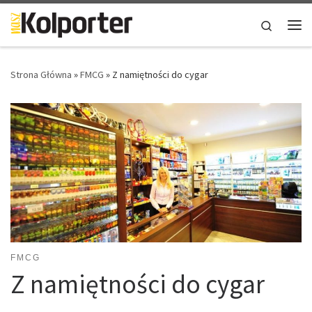
Skip to content
Search
Me
Strona Główna
»
FMCG
»
Z namiętności do cygar
FMCG
Z namiętności do cygar