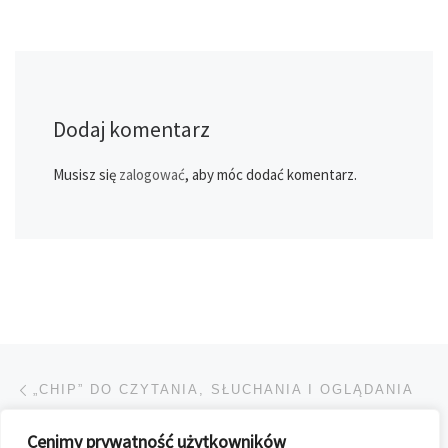
Dodaj komentarz
Musisz się
zalogować
, aby móc dodać komentarz.
Przeglądanie Wpisów
Poprzedni post
„CHIP” DO CZYTANIA, SŁUCHANIA I OGLĄDANIA
Cenimy prywatność użytkowników
POWRÓT DO LISTY POS