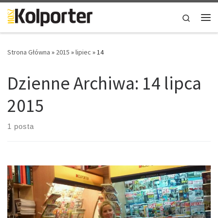
Skip to content
Search
Me
Strona Główna
»
2015
»
lipiec
»
14
Dzienne Archiwa:
14 lipca
2015
1 posta