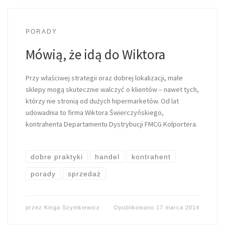
PORADY
Mówią, że idą do Wiktora
Przy właściwej strategii oraz dobrej lokalizacji, małe
sklepy mogą skutecznie walczyć o klientów – nawet tych,
którzy nie stronią od dużych hipermarketów. Od lat
udowadnia to firma Wiktora Świerczyńskiego,
kontrahenta Departamentu Dystrybucji FMCG Kolportera.
dobre praktyki
handel
kontrahent
porady
sprzedaż
przez
Kinga Szymkiewicz
Opublikowano
17 marca 2014