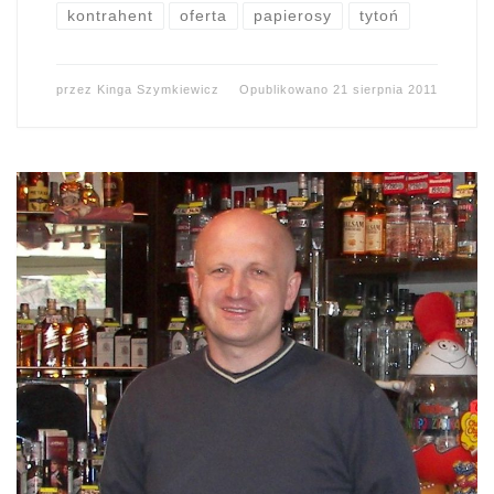
kontrahent
oferta
papierosy
tytoń
przez
Kinga Szymkiewicz
Opublikowano
21 sierpnia 2011