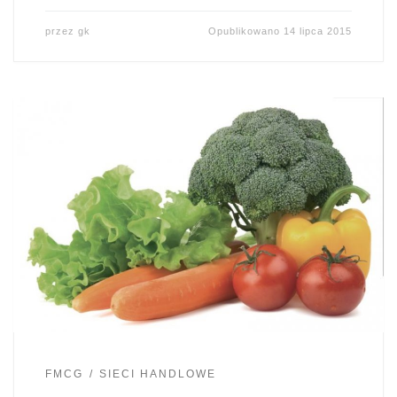
przez
gk
Opublikowano
14 lipca 2015
FMCG
SIECI HANDLOWE