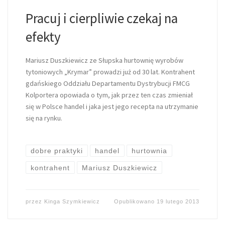
Pracuj i cierpliwie czekaj na
efekty
Mariusz Duszkiewicz ze Słupska hurtownię wyrobów
tytoniowych „Krymar” prowadzi już od 30 lat. Kontrahent
gdańskiego Oddziału Departamentu Dystrybucji FMCG
Kolportera opowiada o tym, jak przez ten czas zmieniał
się w Polsce handel i jaka jest jego recepta na utrzymanie
się na rynku.
dobre praktyki
handel
hurtownia
kontrahent
Mariusz Duszkiewicz
przez
Kinga Szymkiewicz
Opublikowano
19 lutego 2013