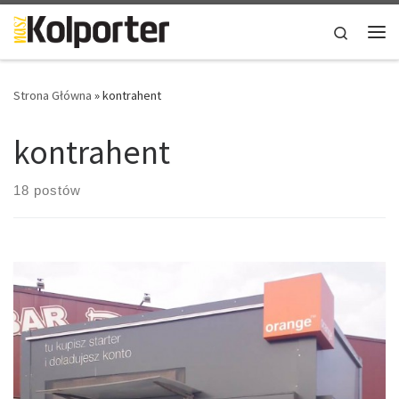
Skip to content
Search
Me
Strona Główna
»
kontrahent
kontrahent
18 postów