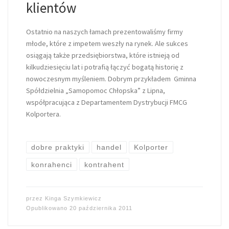
klientów
Ostatnio na naszych łamach prezentowaliśmy firmy
młode, które z impetem weszły na rynek. Ale sukces
osiągają także przedsiębiorstwa, które istnieją od
kilkudziesięciu lat i potrafią łączyć bogatą historię z
nowoczesnym myśleniem. Dobrym przykładem Gminna
Spółdzielnia „Samopomoc Chłopska” z Lipna,
współpracująca z Departamentem Dystrybucji FMCG
Kolportera.
dobre praktyki
handel
Kolporter
konrahenci
kontrahent
przez
Kinga Szymkiewicz
Opublikowano
20 października 2011