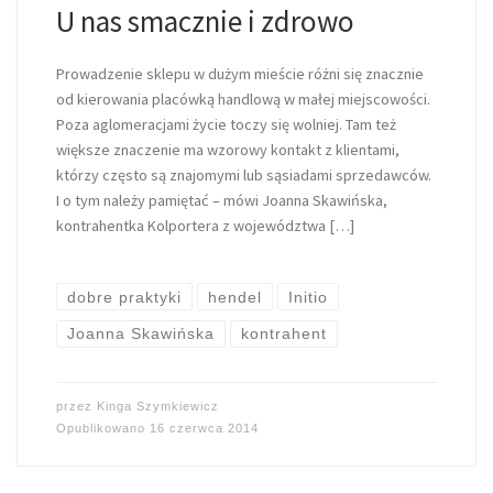
U nas smacznie i zdrowo
Prowadzenie sklepu w dużym mieście różni się znacznie
od kierowania placówką handlową w małej miejscowości.
Poza aglomeracjami życie toczy się wolniej. Tam też
większe znaczenie ma wzorowy kontakt z klientami,
którzy często są znajomymi lub sąsiadami sprzedawców.
I o tym należy pamiętać – mówi Joanna Skawińska,
kontrahentka Kolportera z województwa […]
dobre praktyki
hendel
Initio
Joanna Skawińska
kontrahent
przez
Kinga Szymkiewicz
Opublikowano
16 czerwca 2014