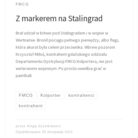
FMCG
Z markerem na Stalingrad
Brał udział w bitwie pod Stalingradem i w wojnie w
Wietnamie. Bronił pociągu pełnego pieniędzy, albo flagi,
która akurat była celem przeciwnika. Wbrew pozorom
Krzysztof Miłoś, kontrahent gdańskiego oddziału
Departamentu Dystrybucji FMCG Kolportera, nie jest
weteranem wojennym. Po prostu uwielbia grać w
paintball.
FMCG
Kolporter
kontrahenci
kontrahent
przez
Kinga Szymkiewicz
Opublikowano
25 listopada 2011