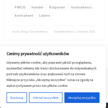
FMCG
handel
Kolporter
kontrahenci
kontrahent
Libero
przez
Kinga Szymkiewicz
Opublikowano
1 sierpnia 2011
Cenimy prywatność użytkowników
Używamy plików cookie, aby poprawić jakość przeglądania,
wyświetlać reklamy lub treści dostosowane do indywidualnych
Nawigacja postów
potrzeb użytkowników oraz analizować ruch na stronie.
1
2
Kliknięcie przycisku „Akceptuj wszystkie” oznacza zgodę na
wykorzystywanie przez nas plików cookie.
St
STARSZY POST
Dostosuj
Odrzuć wszystkie
Akceptuj wszystko