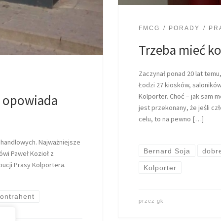
FMCG
PORADY
PR
Trzeba mieć ko
Zaczynał ponad 20 lat temu
Łodzi 27 kiosków, salonikó
– opowiada
Kolporter. Choć – jak sam mó
jest przekonany, że jeśli 
celu, to na pewno […]
w handlowych. Najważniejsze
Bernard Soja
dobre
mówi Paweł Kozioł z
ucji Prasy Kolportera.
Kolporter
kontrahent
przez
gk