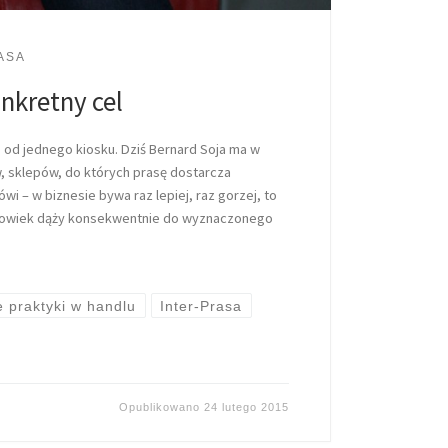
ASA
nkretny cel
, od jednego kiosku. Dziś Bernard Soja ma w
w, sklepów, do których prasę dostarcza
wi – w biznesie bywa raz lepiej, raz gorzej, to
człowiek dąży konsekwentnie do wyznaczonego
 praktyki w handlu
Inter-Prasa
Opublikowano
24 lutego 2015