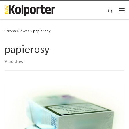
Skip to content
Search
Me
Strona Główna
»
papierosy
papierosy
9 postów