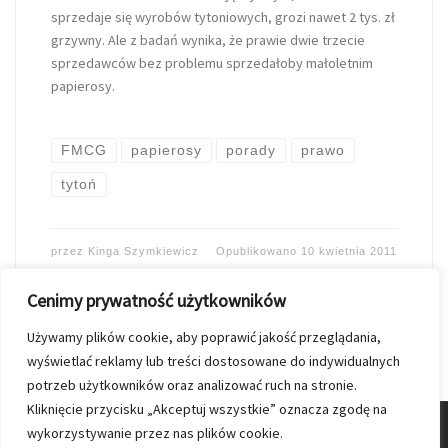
sprzedaje się wyrobów tytoniowych, grozi nawet 2 tys. zł
grzywny. Ale z badań wynika, że prawie dwie trzecie
sprzedawców bez problemu sprzedałoby małoletnim
papierosy.
FMCG
papierosy
porady
prawo
tytoń
przez
Kinga Szymkiewicz
Opublikowano
10 kwietnia 2011
Cenimy prywatność użytkowników
Używamy plików cookie, aby poprawić jakość przeglądania,
wyświetlać reklamy lub treści dostosowane do indywidualnych
potrzeb użytkowników oraz analizować ruch na stronie.
Kliknięcie przycisku „Akceptuj wszystkie” oznacza zgodę na
wykorzystywanie przez nas plików cookie.
© 2026
Nasz Kolporter
–
Wszelkie prawa zastrzezone