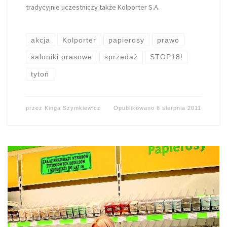
tradycyjnie uczestniczy także Kolporter S.A.
akcja
Kolporter
papierosy
prawo
saloniki prasowe
sprzedaż
STOP18!
tytoń
przez
Kinga Szymkiewicz
Opublikowano
6 sierpnia 2011