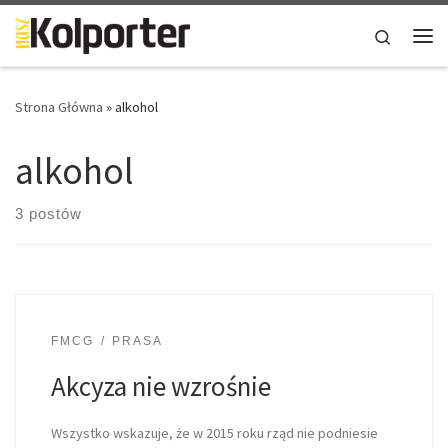
Skip to content
Search
Me
Strona Główna
»
alkohol
alkohol
3 postów
FMCG
PRASA
Akcyza nie wzrośnie
Wszystko wskazuje, że w 2015 roku rząd nie podniesie