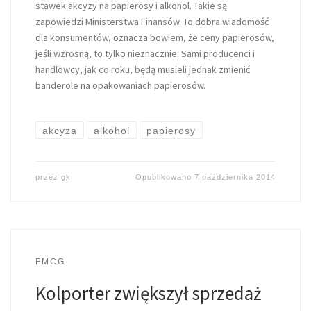
stawek akcyzy na papierosy i alkohol. Takie są
zapowiedzi Ministerstwa Finansów. To dobra wiadomość
dla konsumentów, oznacza bowiem, że ceny papierosów,
jeśli wzrosną, to tylko nieznacznie. Sami producenci i
handlowcy, jak co roku, będą musieli jednak zmienić
banderole na opakowaniach papierosów.
akcyza
alkohol
papierosy
przez
gk
Opublikowano
7 października 2014
FMCG
Kolporter zwiększył sprzedaż