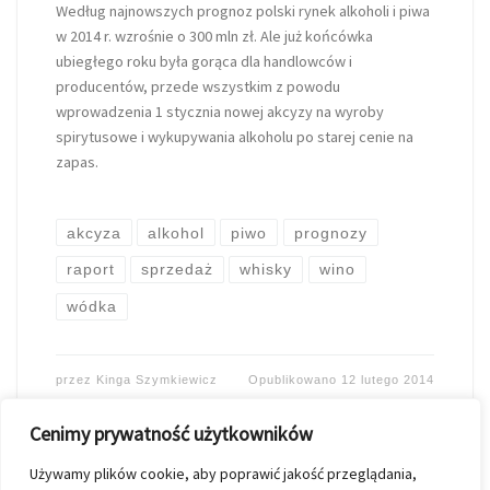
Według najnowszych prognoz polski rynek alkoholi i piwa
w 2014 r. wzrośnie o 300 mln zł. Ale już końcówka
ubiegłego roku była gorąca dla handlowców i
producentów, przede wszystkim z powodu
wprowadzenia 1 stycznia nowej akcyzy na wyroby
spirytusowe i wykupywania alkoholu po starej cenie na
zapas.
akcyza
alkohol
piwo
prognozy
raport
sprzedaż
whisky
wino
wódka
przez
Kinga Szymkiewicz
Opublikowano
12 lutego 2014
Cenimy prywatność użytkowników
Używamy plików cookie, aby poprawić jakość przeglądania,