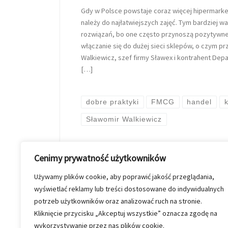
Gdy w Polsce powstaje coraz więcej hipermarket
należy do najłatwiejszych zajęć. Tym bardziej 
rozwiązań, bo one często przynoszą pozytywne 
włączanie się do dużej sieci sklepów, o czym p
Walkiewicz, szef firmy Sławex i kontrahent De
[…]
dobre praktyki
FMCG
handel
Sławomir Walkiewicz
przez
Kinga Szymkiewicz
Op
Cenimy prywatność użytkowników
Używamy plików cookie, aby poprawić jakość przeglądania,
wyświetlać reklamy lub treści dostosowane do indywidualnych
potrzeb użytkowników oraz analizować ruch na stronie.
Kliknięcie przycisku „Akceptuj wszystkie” oznacza zgodę na
wykorzystywanie przez nas plików cookie.