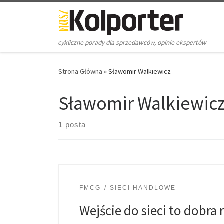
Skip to content
cykliczne porady dla sprzedawców, opinie ekspertów
Strona Główna
»
Sławomir Walkiewicz
Sławomir Walkiewic
1 posta
FMCG
SIECI HANDLOWE
Wejście do sieci to dobra 