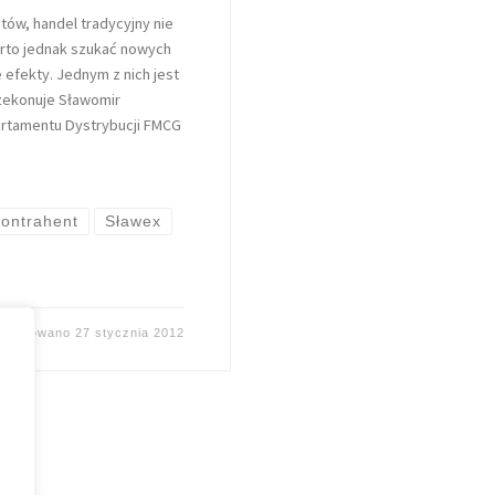
ów, handel tradycyjny nie
warto jednak szukać nowych
efekty. Jednym z nich jest
rzekonuje Sławomir
partamentu Dystrybucji FMCG
kontrahent
Sławex
ublikowano
27 stycznia 2012