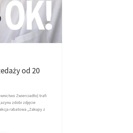
zedaży od 20
nictwo Zwierciadło) trafi
gazynu zdobi zdjęcie
e akcja rabatowa „Zakupy z