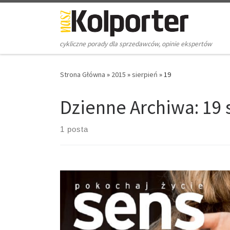
Skip to content
cykliczne porady dla sprzedawców, opinie ekspertów
Strona Główna
»
2015
»
sierpień
»
19
Dzienne Archiwa:
19 
1 posta