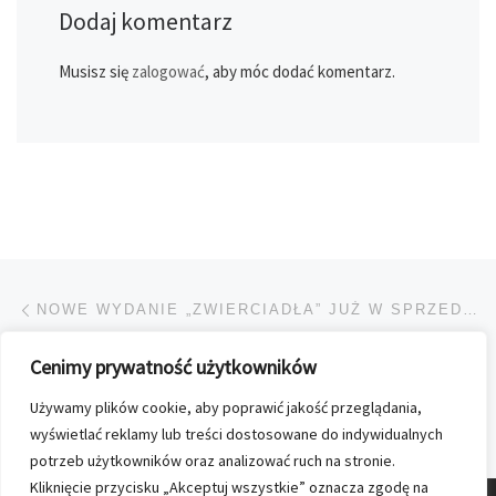
Dodaj komentarz
Musisz się
zalogować
, aby móc dodać komentarz.
Przeglądanie Wpisów
Poprzedni post
NOWE WYDANIE „ZWIERCIADŁA” JUŻ W SPRZEDAŻY
Cenimy prywatność użytkowników
POWRÓT DO LISTY POS
Używamy plików cookie, aby poprawić jakość przeglądania,
Na
„FUN CLUB” – WYDANIE DLA NAJMŁODSZYCH CZYTELNICZEK
wyświetlać reklamy lub treści dostosowane do indywidualnych
potrzeb użytkowników oraz analizować ruch na stronie.
Kliknięcie przycisku „Akceptuj wszystkie” oznacza zgodę na