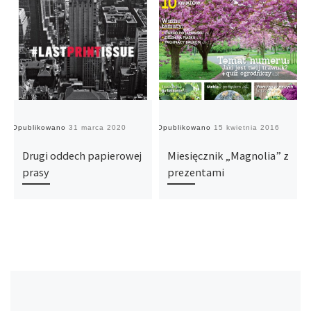
Opublikowano
31 marca 2020
Opublikowano
15 kwietnia 2016
O
Drugi oddech papierowej
Miesięcznik „Magnolia” z
prasy
prezentami