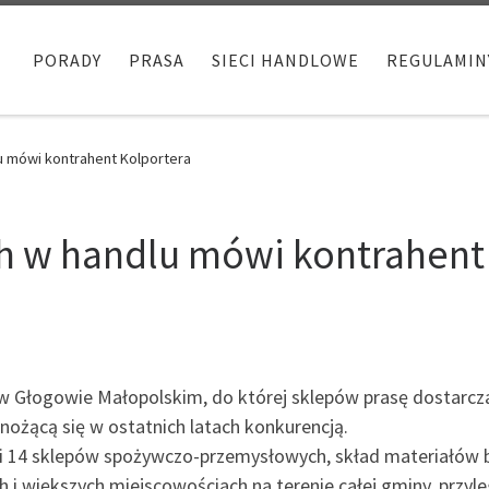
PORADY
PRASA
SIECI HANDLOWE
REGULAMIN
u mówi kontrahent Kolportera
h w handlu mówi kontrahent
łogowie Małopolskim, do której sklepów prasę dostarcza Ko
mnożącą się w ostatnich latach konkurencją.
i 14 sklepów spożywczo-przemysłowych, skład materiałów bu
ch i większych miejscowościach na terenie całej gminy, przy