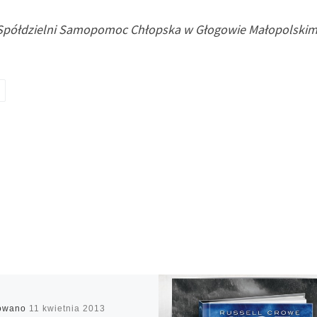
ej Spółdzielni Samopomoc Chłopska w Głogowie Małopolski
kowano
11 kwietnia 2013