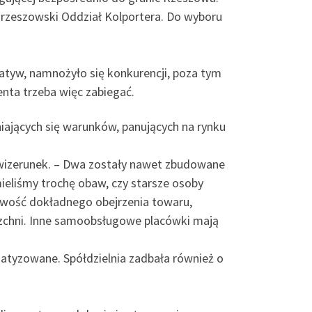
z rzeszowski Oddział Kolportera. Do wyboru
cjatyw, namnożyło się konkurencji, poza tym
nta trzeba więc zabiegać.
ających się warunków, panujących na rynku
wizerunek. – Dwa zostały nawet zbudowane
eliśmy trochę obaw, czy starsze osoby
żliwość dokładnego obejrzenia towaru,
rzchni. Inne samoobsługowe placówki mają
tyzowane. Spółdzielnia zadbała również o