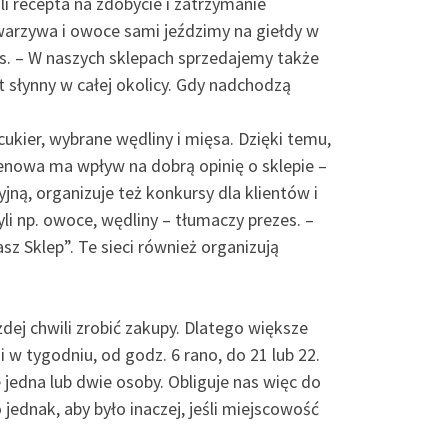
i recepta na zdobycie i zatrzymanie
 warzywa i owoce sami jeździmy na giełdy w
s. – W naszych sklepach sprzedajemy także
t słynny w całej okolicy. Gdy nadchodzą
ukier, wybrane wędliny i mięsa. Dzięki temu,
cenowa ma wpływ na dobrą opinię o sklepie –
ną, organizuje też konkursy dla klientów i
 np. owoce, wędliny – tłumaczy prezes. –
z Sklep”. Te sieci również organizują
żdej chwili zrobić zakupy. Dlatego większe
 tygodniu, od godz. 6 rano, do 21 lub 22.
jedna lub dwie osoby. Obliguje nas więc do
jednak, aby było inaczej, jeśli miejscowość