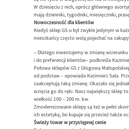
W dziesięciu z nich, oprócz głównego asort
mają dzienniki, tygodniki, miesięczniki, prasę
Nowoczesność dla klientów
Kiedyś sklep GS-u był zwykle jedynym w każd
mieszkańcy często wolą pojechać na zakupy 
– Dlatego inwestujemy w zmianę wizerunku 
i do preferencji klientów– podkreśla Kazimier
Połowa sklepów GS z Głogowa Małopolskieg
od podstaw – opowiada Kazimierz Sala. Prz
zaakceptują taką zmianę. Okazało się jednak
wzięcia go do ręki. Nasz największy sklep
wielkość 100 – 200 m. kw.
Zmodernizowane sklepy są też w pełni sko
ich estetykę, bo kupuje się przecież także o
Świeży towar w przystępnej cenie