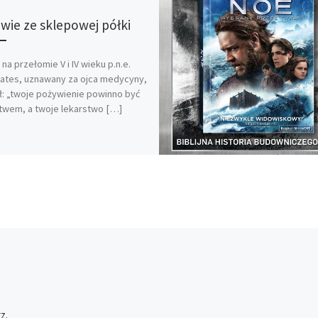
wie ze sklepowej półki
 na przełomie V i IV wieku p.n.e.
ates, uznawany za ojca medycyny,
: „twoje pożywienie powinno być
twem, a twoje lekarstwo […]
z.