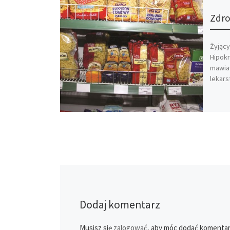
Zdro
Żyjący
Hipokr
mawiał
lekars
Dodaj komentarz
Musisz się
zalogować
, aby móc dodać komentar