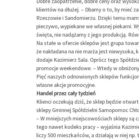
Dobre zaopatrzenie, dobre ceny oraz wysoka 
klientów na dłużej. – Dbamy o to, by mieć 
Rzeszowie i Sandomierzu. Dzięki temu mamy 
pieczywo, wypiekane we własnej piekarni. Wy
święta, nie nadążamy z jego produkcją. Równ
Na stałe w ofercie sklepów jest grupa towar
że nakładana na nie marża jest niewysoka, k
dodaje Kazimierz Sala. Oprócz tego Spółdzie
promocje weekendowe. – Wtedy w obniżonych
Pięć naszych odnowionych sklepów funkcjonuj
własne akcje promocyjne.
Handel przez cały tydzień
Klienci oczekują dziś, że sklep będzie otwar
sklepy Gminnej Spółdzielni Samopomoc Chłop
– W mniejszych miejscowościach sklepy są c
tego nawet kodeks pracy – wyjaśnia Kazimierz
liczy 500 mieszkańców, a działają w niej np.