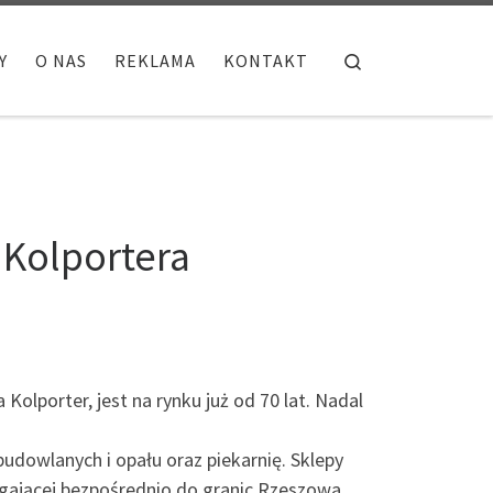
Search
Y
O NAS
REKLAMA
KONTAKT
 Kolportera
lporter, jest na rynku już od 70 lat. Nadal
dowlanych i opału oraz piekarnię. Sklepy
legającej bezpośrednio do granic Rzeszowa.