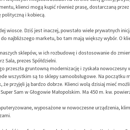
ymentu, klienci mogą kupić również prasę, dostarczaną prze
 polityczną i kobiecą.
ej wiosce. Dziś jest inaczej, powstało wiele prywatnych ini
do najbliższego marketu, bo tam mają większy wybór. O klie
naszych sklepów, w ich rozbudowę i dostosowanie do zmieni
z Sala, prezes Spółdzielni.
o przeszła gruntowną modernizację i zyskała nowoczesny 
ede wszystkim są to sklepy samoobsługowe. Na początku mi
, że przyjęli ją bardzo dobrze. Klienci wolą dzisiaj mieć mo
 to Super Sam w Głogowie Małopolskim. Ma 450 m. kw. powie
mputeryzowane, wyposażone w nowoczesne urządzenia, klima
czami.