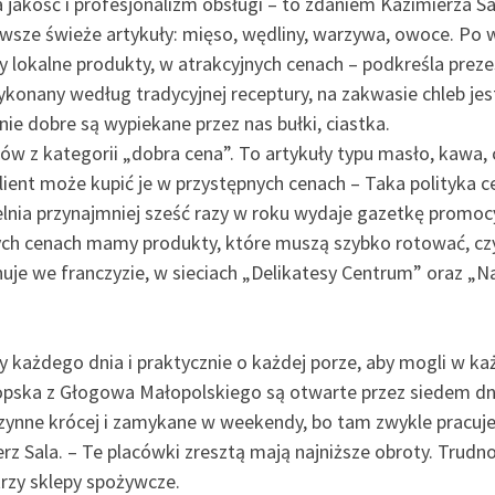
jakość i profesjonalizm obsługi – to zdaniem Kazimierza Sal
zawsze świeże artykuły: mięso, wędliny, warzywa, owoce. Po
lokalne produkty, w atrakcyjnych cenach – podkreśla preze
konany według tradycyjnej receptury, na zakwasie chleb jes
ie dobre są wypiekane przez nas bułki, ciastka.
ów z kategorii „dobra cena”. To artykuły typu masło, kawa, c
lient może kupić je w przystępnych cenach – Taka polityka 
lnia przynajmniej sześć razy w roku wydaje gazetkę promocyj
 cenach mamy produkty, które muszą szybko rotować, czyli
e we franczyzie, w sieciach „Delikatesy Centrum” oraz „Nas
ty każdego dnia i praktycznie o każdej porze, aby mogli w ka
ska z Głogowa Małopolskiego są otwarte przez siedem dni w
zynne krócej i zamykane w weekendy, bo tam zwykle pracuje 
 Sala. – Te placówki zresztą mają najniższe obroty. Trudno 
 trzy sklepy spożywcze.