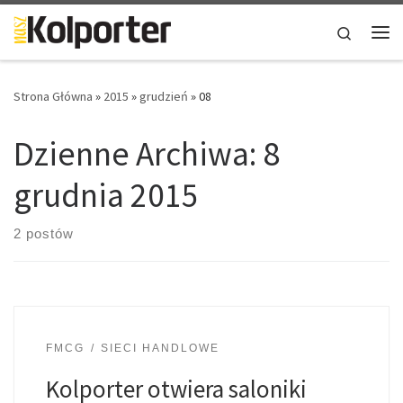
Skip to content
Search
Me
Strona Główna
»
2015
»
grudzień
»
08
Dzienne Archiwa:
8
grudnia 2015
2 postów
FMCG
SIECI HANDLOWE
Kolporter otwiera saloniki