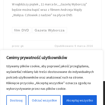
W najbliższy piątek , 11 marca br., „Gazetę Wyborczą”
będzie można kupić wraz z filmem Andrzeja Wajdy
„Wałęsa. Człowiek z nadziei” na płycie DVD.
film DVD
Gazeta Wyborcza
przez
gk
Opublikowano
9 marca 2016
Cenimy prywatność użytkowników
Używamy plików cookie, aby poprawić jakość przeglądania,
wyświetlać reklamy lub treści dostosowane do indywidualnych
potrzeb użytkowników oraz analizować ruch na stronie.
Kliknięcie przycisku „Akceptuj wszystkie” oznacza zgodę na
wykorzystywanie przez nas plików cookie.
© 2026
Nasz Kolporter
–
Wszelkie prawa zastrzezone
Dostosuj
Odrzuć wszystkie
Akceptuj wszystko