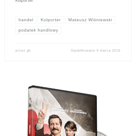
Kolporter.
handel
Kolporter
Mateusz Wiśniewski
podatek handlowy
przez
gk
Opublikowano
9 marca 2016