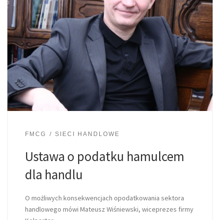
FMCG
SIECI HANDLOWE
Ustawa o podatku hamulcem
dla handlu
O możliwych konsekwencjach opodatkowania sektora
handlowego mówi Mateusz Wiśniewski, wiceprezes firmy