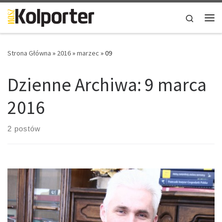
Skip to content
Search
Me
Strona Główna
»
2016
»
marzec
»
09
Dzienne Archiwa:
9 marca
2016
2 postów