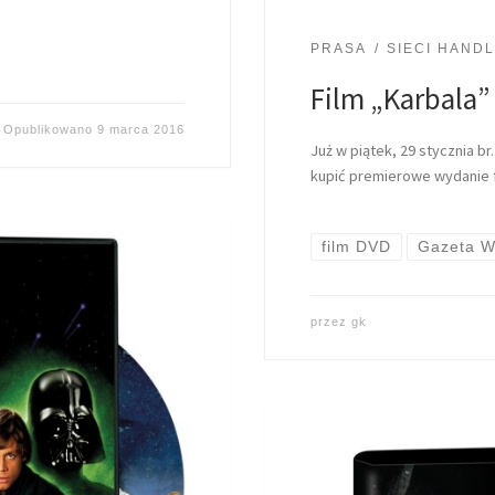
PRASA
SIECI HAND
Film „Karbala”
Opublikowano
9 marca 2016
Już w piątek, 29 stycznia 
kupić premierowe wydanie f
film DVD
Gazeta W
przez
gk