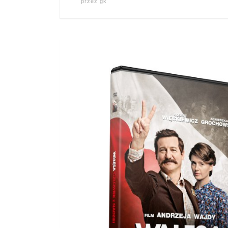
przez
gk