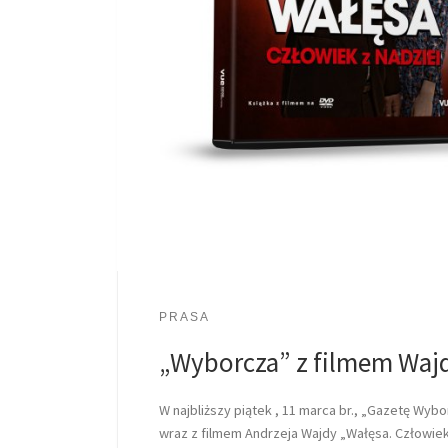
PRASA
„Wyborcza” z filmem Wajd
W najbliższy piątek , 11 marca br., „Gazetę Wyb
wraz z filmem Andrzeja Wajdy „Wałęsa. Człowiek 