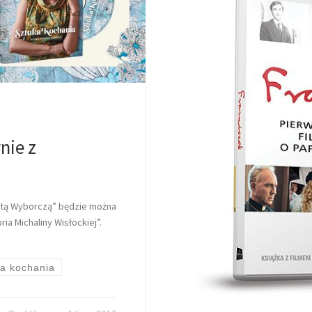
nie z
azetą Wyborczą” będzie można
ia Michaliny Wisłockiej”.
ka kochania