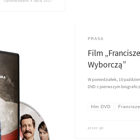
Opublikowano
4 lipca 2017
PRASA
Film „Francisz
Wyborczą”
W poniedziałek, 10 paździe
DVD z pierwszym biograficz
film DVD
Francisz
przez
gk