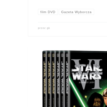
film DVD
Gazeta Wyborcza
przez
gk