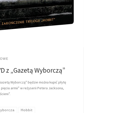
LOWE
VD z „Gazetą Wyborczą”
 „Gazetą Wyborczą” będzie można kupić płytę
 pięciu armii” w reżyserii Petera Jacksona,
ścieni”.
yborcza
Hobbit