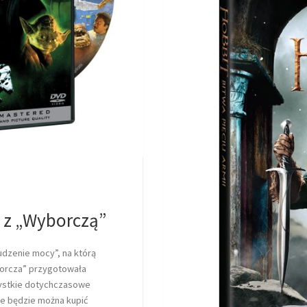
 z „Wyborczą”
udzenie mocy”, na którą
yborcza” przygotowała
zystkie dotychczasowe
re będzie można kupić