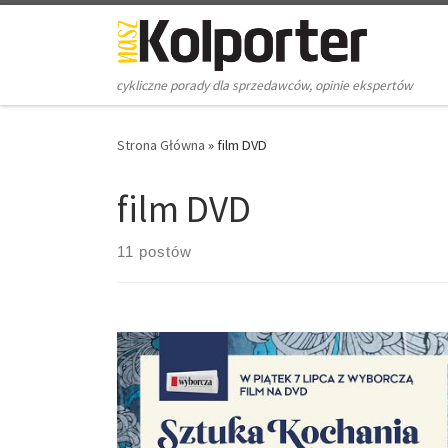
Skip to content
cykliczne porady dla sprzedawców, opinie ekspertów
Strona Główna
»
film DVD
film DVD
11 postów