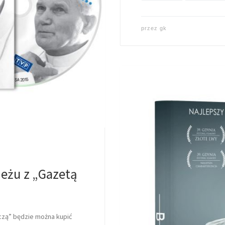
przez
gk
eżu z „Gazetą
czą” będzie można kupić