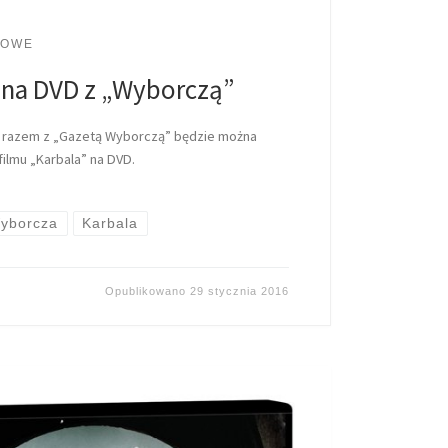
LOWE
 na DVD z „Wyborczą”
br. razem z „Gazetą Wyborczą” będzie można
ilmu „Karbala” na DVD.
yborcza
Karbala
Opublikowano
29 stycznia 2016