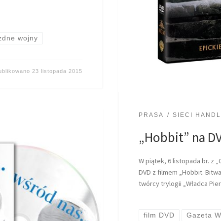
zdne wojny
ublikowano
23 listopada 2015
PRASA
SIECI HAND
„Hobbit” na D
W piątek, 6 listopada br. z
DVD z filmem „Hobbit. Bitwa
twórcy trylogii „Władca Pier
film DVD
Gazeta W