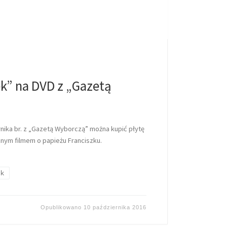
ek” na DVD z „Gazetą
rnika br. z „Gazetą Wyborczą” można kupić płytę
nym filmem o papieżu Franciszku.
ek
Opublikowano
10 października 2016