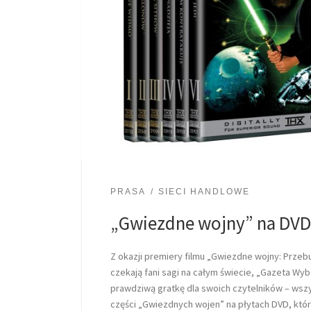
PRASA
SIECI HANDLOWE
„Gwiezdne wojny” na DVD
Z okazji premiery filmu „Gwiezdne wojny: Przeb
czekają fani sagi na całym świecie, „Gazeta W
prawdziwą gratkę dla swoich czytelników – ws
części „Gwiezdnych wojen” na płytach DVD, któ