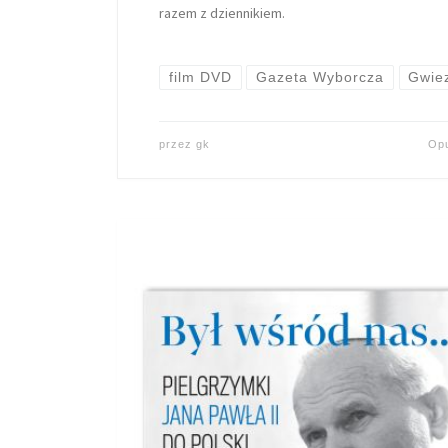
razem z dziennikiem.
film DVD
Gazeta Wyborcza
Gwie
przez
gk
Op