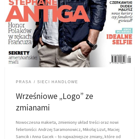
PRASA
SIECI HANDLOWE
Wrześniowe „Logo” ze
zmianami
Nowoczesna makieta, zmieniony układ treści oraz nowi
felietoniści: Andrzej Saramonowicz, Mikołaj Lizut, Maciej
Samcik i Anna Gacek – to najważniejsze zmiany, które od