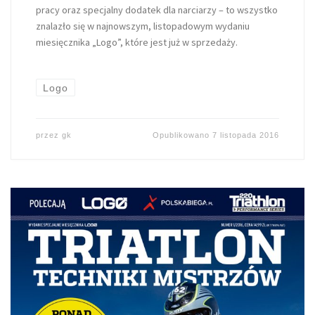
pracy oraz specjalny dodatek dla narciarzy – to wszystko
znalazło się w najnowszym, listopadowym wydaniu
miesięcznika „Logo”, które jest już w sprzedaży.
Logo
przez
gk
Opublikowano
7 listopada 2016