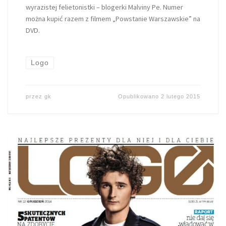
wyrazistej felietonistki – blogerki Malviny Pe. Numer
można kupić razem z filmem „Powstanie Warszawskie” na
DVD.
Logo
przez
gk
Opublikowano
2 lutego 2015