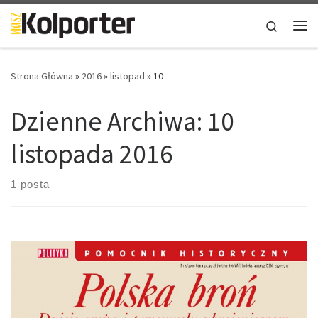
Skip to content
Search
Me
Strona Główna
»
2016
»
listopad
»
10
Dzienne Archiwa:
10
listopada 2016
1 posta