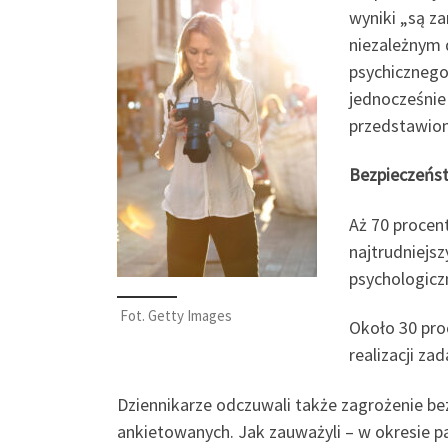
wyniki „są za
niezależnym 
psychicznego
jednocześnie
przedstawion
Bezpieczeńs
Aż 70 procen
najtrudniejsz
psychologicz
Fot. Getty Images
Około 30 proc
realizacji z
Dziennikarze odczuwali także zagrożenie bez
ankietowanych. Jak zauważyli – w okresie pa