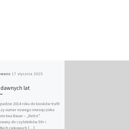
kowano
17 stycznia 2025
 dawnych lat
opadzie 2014 roku do kiosków trafił
szy numer nowego miesięcznika
ictwa Bauer – „Retro”.
wany do czytelników 50+ i
tkich ciekawych […]