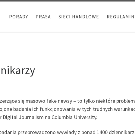
PORADY
PRASA
SIECI HANDLOWE
REGULAMIN
nnikarzy
szerzące się masowo fake newsy – to tylko niektóre problem
ojone badania ich funkcjonowania w tych trudnych warunkach
r Digital Journalism na Columbia University.
badania przeprowadzono wywiady z ponad 1400 dziennikarza