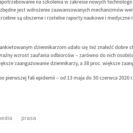
apotrzebowanie na szkolenia w zakresie nowych technologii 
iezbędne jest wdrożenie zaawansowanych mechanizmów weryfi
potrzebne są obszerne i rzetelne raporty naukowe i medyczne
nkietowanym dziennikarzom udało się też znaleźć dobre s
yraźny wzrost zaufania odbiorców – zarówno do nich osobiści
ększe zaangażowanie dziennikarzy, a 38 proc. większe zaa
 pierwszej fali epidemii – od 13 maja do 30 czerwca 2020 r
edia
prasa