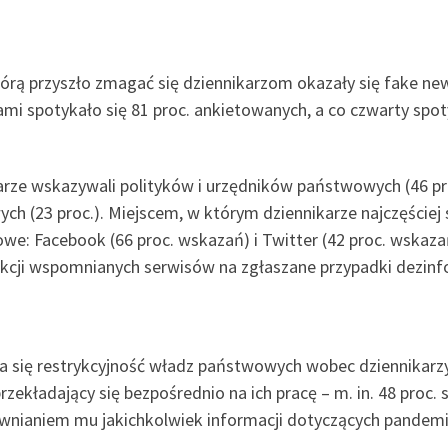
rą przyszło zmagać się dziennikarzom okazały się fake new
ami spotykało się 81 proc. ankietowanych, a co czwarty spot
karze wskazywali polityków i urzędników państwowych (46 p
owych (23 proc.). Miejscem, w którym dziennikarze najczęściej
owe: Facebook (66 proc. wskazań) i Twitter (42 proc. wskaz
kcji wspomnianych serwisów na zgłaszane przypadki dezinfo
a się restrykcyjność władz państwowych wobec dziennikarzy
zekładający się bezpośrednio na ich pracę – m. in. 48 proc. s
wnianiem mu jakichkolwiek informacji dotyczących pandemi