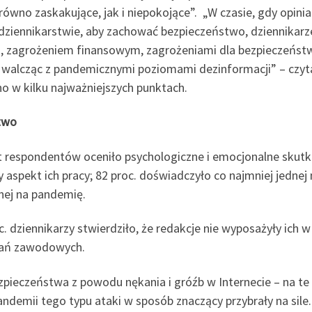
równo zaskakujące, jak i niepokojące”. „W czasie, gdy opini
dziennikarstwie, aby zachować bezpieczeństwo, dziennikarze
, zagrożeniem finansowym, zagrożeniami dla bezpieczeństwa
 walcząc z pandemicznymi poziomami dezinformacji” – czy
o w kilku najważniejszych punktach.
two
t respondentów oceniło psychologiczne i emocjonalne skutki
y aspekt ich pracy; 82 proc. doświadczyło co najmniej jednej
nej na pandemię.
. dziennikarzy stwierdziło, że redakcje nie wyposażyły ich 
adań zawodowych.
pieczeństwa z powodu nękania i gróźb w Internecie – na te z
ndemii tego typu ataki w sposób znaczący przybrały na sile.