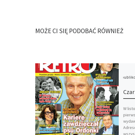
MOŻE CI SIĘ PODOBAĆ RÓWNIEŻ
Opubli
Czar
W list
pierw
wydawn
Adreso
wszys