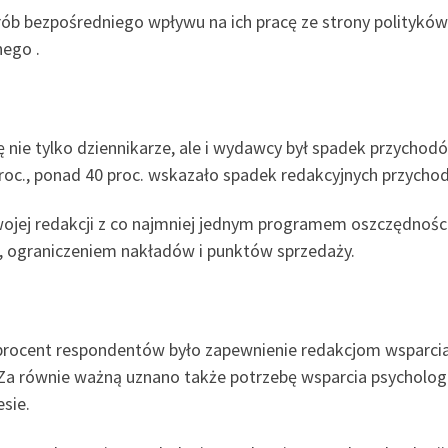
ób bezpośredniego wpływu na ich pracę ze strony polityków 
ego .
nie tylko dziennikarze, ale i wydawcy był spadek przychod
proc., ponad 40 proc. wskazało spadek redakcyjnych przych
swojej redakcji z co najmniej jednym programem oszczędnoś
ń, ograniczeniem nakładów i punktów sprzedaży.
procent respondentów było zapewnienie redakcjom wsparcia
 Za równie ważną uznano także potrzebę wsparcia psycholo
sie.