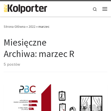
Skip to content
Search
Me
Strona Główna
»
2022
»
marzec
Miesięczne
Archiwa:
marzec R
5 postów