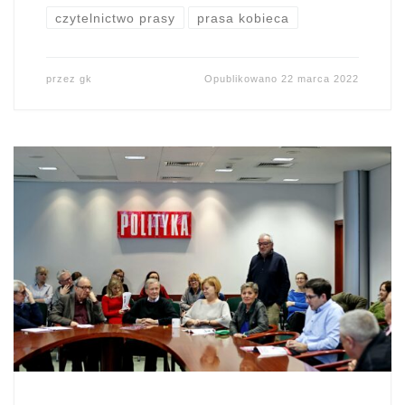
czytelnictwo prasy
prasa kobieca
przez
gk
Opublikowano
22 marca 2022