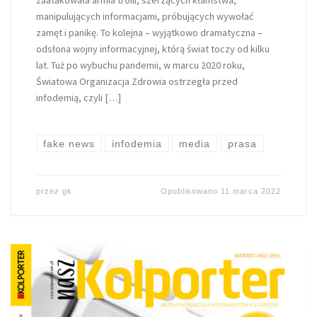
zaatakowała armia trolli, szerzących kłamstwa,
manipulujących informacjami, próbujących wywołać
zamęt i panikę. To kolejna – wyjątkowo dramatyczna –
odsłona wojny informacyjnej, którą świat toczy od kilku
lat. Tuż po wybuchu pandemii, w marcu 2020 roku,
Światowa Organizacja Zdrowia ostrzegła przed
infodemią, czyli […]
fake news
infodemia
media
prasa
przez
gk
Opublikowano
11 marca 2022