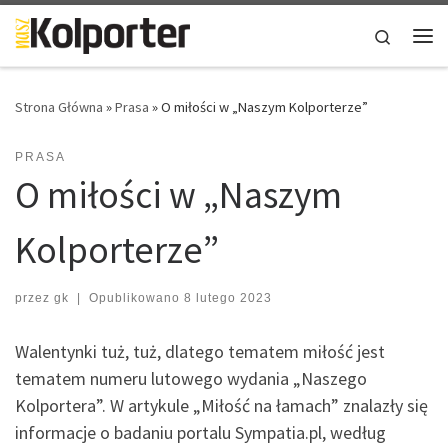
Skip to content
Search
Me
Strona Główna
»
Prasa
»
O miłości w „Naszym Kolporterze”
PRASA
O miłości w „Naszym
Kolporterze”
przez
gk
|
Opublikowano
8 lutego 2023
Walentynki tuż, tuż, dlatego tematem miłość jest
tematem numeru lutowego wydania „Naszego
Kolportera”. W artykule „Miłość na łamach” znalazły się
informacje o badaniu portalu Sympatia.pl, według