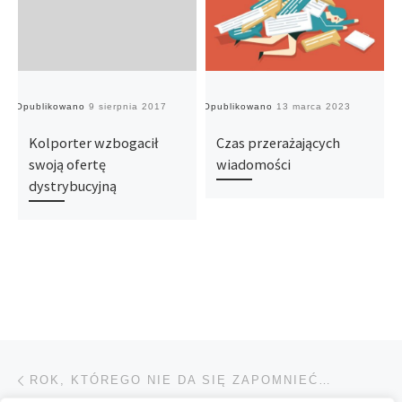
Opublikowano
9 sierpnia 2017
Opublikowano
13 marca 2023
O
Kolporter wzbogacił
Czas przerażających
swoją ofertę
wiadomości
dystrybucyjną
Przeglądanie Wpisów
Poprzedni post
ROK, KTÓREGO NIE DA SIĘ ZAPOMNIEĆ…