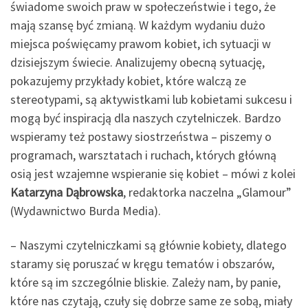
świadome swoich praw w społeczeństwie i tego, że
mają szansę być zmianą. W każdym wydaniu dużo
miejsca poświęcamy prawom kobiet, ich sytuacji w
dzisiejszym świecie. Analizujemy obecną sytuację,
pokazujemy przykłady kobiet, które walczą ze
stereotypami, są aktywistkami lub kobietami sukcesu i
mogą być inspiracją dla naszych czytelniczek. Bardzo
wspieramy też postawy siostrzeństwa – piszemy o
programach, warsztatach i ruchach, których główną
osią jest wzajemne wspieranie się kobiet – mówi z kolei
Katarzyna Dąbrowska
, redaktorka naczelna „Glamour”
(Wydawnictwo Burda Media).
– Naszymi czytelniczkami są głównie kobiety, dlatego
staramy się poruszać w kręgu tematów i obszarów,
które są im szczególnie bliskie. Zależy nam, by panie,
które nas czytają, czuły się dobrze same ze sobą, miały