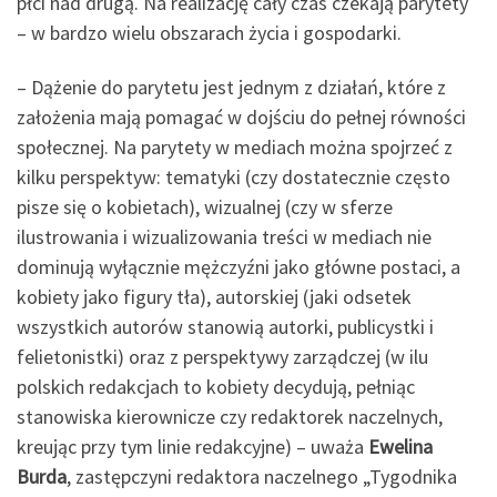
płci nad drugą. Na realizację cały czas czekają parytety
– w bardzo wielu obszarach życia i gospodarki.
– Dążenie do parytetu jest jednym z działań, które z
założenia mają pomagać w dojściu do pełnej równości
społecznej. Na parytety w mediach można spojrzeć z
kilku perspektyw: tematyki (czy dostatecznie często
pisze się o kobietach), wizualnej (czy w sferze
ilustrowania i wizualizowania treści w mediach nie
dominują wyłącznie mężczyźni jako główne postaci, a
kobiety jako figury tła), autorskiej (jaki odsetek
wszystkich autorów stanowią autorki, publicystki i
felietonistki) oraz z perspektywy zarządczej (w ilu
polskich redakcjach to kobiety decydują, pełniąc
stanowiska kierownicze czy redaktorek naczelnych,
kreując przy tym linie redakcyjne) – uważa
Ewelina
Burda
, zastępczyni redaktora naczelnego „Tygodnika