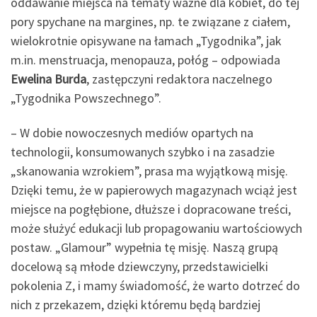
oddawanie miejsca na tematy ważne dla kobiet, do tej
pory spychane na margines, np. te związane z ciałem,
wielokrotnie opisywane na łamach „Tygodnika”, jak
m.in. menstruacja, menopauza, połóg – odpowiada
Ewelina Burda
, zastępczyni redaktora naczelnego
„Tygodnika Powszechnego”.
– W dobie nowoczesnych mediów opartych na
technologii, konsumowanych szybko i na zasadzie
„skanowania wzrokiem”, prasa ma wyjątkową misję.
Dzięki temu, że w papierowych magazynach wciąż jest
miejsce na pogłębione, dłuższe i dopracowane treści,
może służyć edukacji lub propagowaniu wartościowych
postaw. „Glamour” wypełnia tę misję. Naszą grupą
docelową są młode dziewczyny, przedstawicielki
pokolenia Z, i mamy świadomość, że warto dotrzeć do
nich z przekazem, dzięki któremu będą bardziej