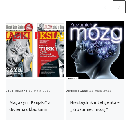
Opublikowano
17 maja 2017
Opublikowano
23 maja 2013
O
Magazyn „Książki” z
Niezbędnik inteligenta –
dwiema okładkami
„Zrozumieć mózg”