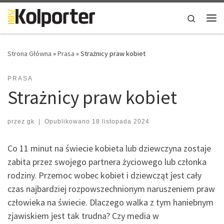
Skip to content
Search
Me
Strona Główna
»
Prasa
»
Strażnicy praw kobiet
PRASA
Strażnicy praw kobiet
przez
gk
|
Opublikowano
18 listopada 2024
Co 11 minut na świecie kobieta lub dziewczyna zostaje
zabita przez swojego partnera życiowego lub członka
rodziny. Przemoc wobec kobiet i dziewcząt jest cały
czas najbardziej rozpowszechnionym naruszeniem praw
człowieka na świecie. Dlaczego walka z tym haniebnym
zjawiskiem jest tak trudna? Czy media w