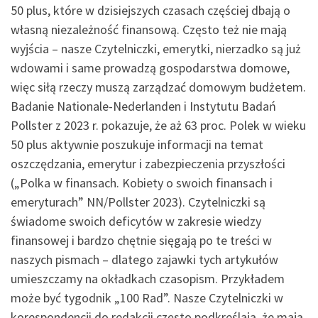
50 plus, które w dzisiejszych czasach częściej dbają o
własną niezależność finansową. Często też nie mają
wyjścia – nasze Czytelniczki, emerytki, nierzadko są już
wdowami i same prowadzą gospodarstwa domowe,
więc siłą rzeczy muszą zarządzać domowym budżetem.
Badanie Nationale-Nederlanden i Instytutu Badań
Pollster z 2023 r. pokazuje, że aż 63 proc. Polek w wieku
50 plus aktywnie poszukuje informacji na temat
oszczędzania, emerytur i zabezpieczenia przyszłości
(„Polka w finansach. Kobiety o swoich finansach i
emeryturach” NN/Pollster 2023). Czytelniczki są
świadome swoich deficytów w zakresie wiedzy
finansowej i bardzo chętnie sięgają po te treści w
naszych pismach – dlatego zajawki tych artykułów
umieszczamy na okładkach czasopism. Przykładem
może być tygodnik „100 Rad”. Nasze Czytelniczki w
korespondencji do redakcji często podkreślają, że mają