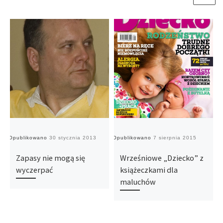
Opublikowano
30 stycznia 2013
Opublikowano
7 sierpnia 2015
O
Zapasy nie mogą się
Wrześniowe „Dziecko” z
wyczerpać
książeczkami dla
maluchów