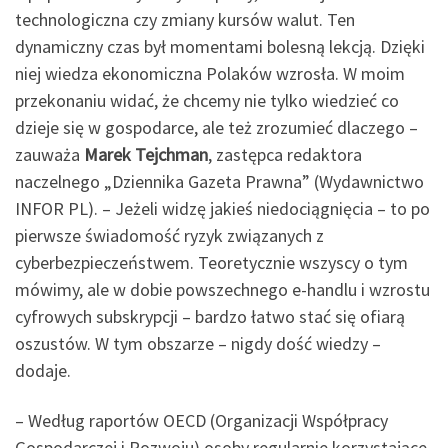
technologiczna czy zmiany kursów walut. Ten
dynamiczny czas był momentami bolesną lekcją. Dzięki
niej wiedza ekonomiczna Polaków wzrosła. W moim
przekonaniu widać, że chcemy nie tylko wiedzieć co
dzieje się w gospodarce, ale też zrozumieć dlaczego –
zauważa
Marek Tejchman
, zastępca redaktora
naczelnego „Dziennika Gazeta Prawna” (Wydawnictwo
INFOR PL). – Jeżeli widzę jakieś niedociągnięcia – to po
pierwsze świadomość ryzyk związanych z
cyberbezpieczeństwem. Teoretycznie wszyscy o tym
mówimy, ale w dobie powszechnego e-handlu i wzrostu
cyfrowych subskrypcji – bardzo łatwo stać się ofiarą
oszustów. W tym obszarze – nigdy dość wiedzy –
dodaje.
– Według raportów OECD (Organizacji Współpracy
Gospodarczej i Rozwoju) osoby regularnie korzystające