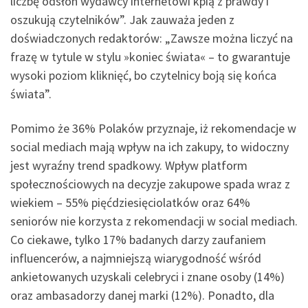
liczbę odsłon wydawcy internetowi kpią z prawdy i
oszukują czytelników”. Jak zauważa jeden z
doświadczonych redaktorów: „Zawsze można liczyć na
frazę w tytule w stylu »koniec świata« – to gwarantuje
wysoki poziom kliknięć, bo czytelnicy boją się końca
świata”.
Pomimo że 36% Polaków przyznaje, iż rekomendacje w
social mediach mają wpływ na ich zakupy, to widoczny
jest wyraźny trend spadkowy. Wpływ platform
społecznościowych na decyzje zakupowe spada wraz z
wiekiem – 55% pięćdziesięciolatków oraz 64%
seniorów nie korzysta z rekomendacji w social mediach.
Co ciekawe, tylko 17% badanych darzy zaufaniem
influencerów, a najmniejszą wiarygodność wśród
ankietowanych uzyskali celebryci i znane osoby (14%)
oraz ambasadorzy danej marki (12%). Ponadto, dla