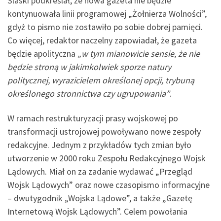
Ślaski podkreślał, że nowa gazeta nie będzie
kontynuowała linii programowej „Żołnierza Wolności”,
gdyż to pismo nie zostawiło po sobie dobrej pamięci.
Co więcej, redaktor naczelny zapowiadał, że gazeta
będzie apolityczna
„w tym mianowicie sensie, że nie
będzie stroną w jakimkolwiek sporze natury
politycznej, wyrazicielem określonej opcji, trybuną
określonego stronnictwa czy ugrupowania”
.
W ramach restrukturyzacji prasy wojskowej po
transformacji ustrojowej powoływano nowe zespoły
redakcyjne. Jednym z przykładów tych zmian było
utworzenie w 2000 roku Zespołu Redakcyjnego Wojsk
Lądowych. Miał on za zadanie wydawać „Przegląd
Wojsk Lądowych” oraz nowe czasopismo informacyjne
– dwutygodnik „Wojska Lądowe”, a także „Gazetę
Internetową Wojsk Lądowych”. Celem powołania