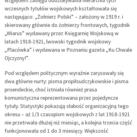
względem zasięgu oddziaływania hierarchia tych
wczesnych tytułów wojskowych kształtowała się
następująco: „Żołnierz Polski” – założony w 1919 r. i
skierowany głównie do żołnierzy frontowych, tygodnik
„Wiarus” wydawany przez Księgarnię Wojskową w
latach 1918-1921, lwowski tygodnik wojskowy
„Placówka” i wydawana w Poznaniu gazeta „Ku Chwale
Ojczyzny!”.
Pod względem politycznym wyraźnie zarysowały się
dwa główne nurty: pisma propiłsudczykowskie i pisma
proendeckie, choć istniała również prasa
komunistyczna reprezentowana przez pojedyncze
tytuły. Statystyki pokazują słabość organizacyjną tego
okresu – aż 1/3 czasopism wojskowych z lat 1918-1921
nie przetrwała dłużej niż miesiąc, a kolejna trzecia część
funkcjonowała od 1 do 3 miesięcy. Większość