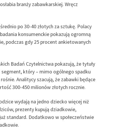
 osłabia branży zabawkarskiej. Wręcz
średnio po 30-40 złotych za sztukę. Polacy
owe badania konsumenckie pokazują ogromną
nie, podczas gdy 25 procent ankietowanych
ich Badań Czytelnictwa pokazują, że tytuły
 To segment, który – mimo ogólnego spadku
rośnie. Analitycy szacują, że zabawki będące
rtość 300-450 milionów złotych rocznie.
odzice wydają na jedno dziecko więcej niż
dziców, prezenty kupują dziadkowie,
to już standard. Dodatkowo w społeczeństwie
iadkowie.