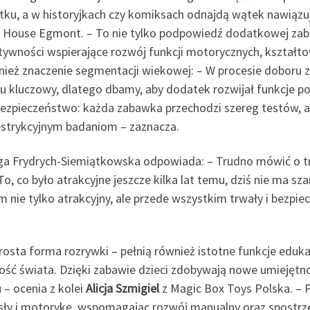
ku, a w historyjkach czy komiksach odnajdą wątek nawiąz
y House Egmont. – To nie tylko podpowiedź dodatkowej zab
ktywności wspierające rozwój funkcji motorycznych, kształt
nież znaczenie segmentacji wiekowej: – W procesie dobor
t tu kluczowy, dlatego dbamy, aby dodatek rozwijał funkcje
bezpieczeństwo: każda zabawka przechodzi szereg testów, a
restrykcyjnym badaniom – zaznacza.
ga Frydrych-Siemiątkowska odpowiada: – Trudno mówić o tr
 To, co było atrakcyjne jeszcze kilka lat temu, dziś nie ma 
 nie tylko atrakcyjny, ale przede wszystkim trwały i bezpiecz
osta forma rozrywki – pełnią również istotne funkcje eduka
ość świata. Dzięki zabawie dzieci zdobywają nowe umiejętno
– ocenia z kolei
Alicja Szmigiel
z Magic Box Toys Polska. – 
sły i motorykę, wspomagając rozwój manualny oraz spostrz