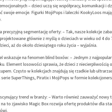
mocjonalnych – dzieci uczą się współpracy, komunikacji i dzi
ać swoje emocje. Figurki MojiPops i laleczki KookyLoos mają
.
precyzyjną segmentację oferty: – Tak, nasze kolekcje zabaw
projektowane głównie z myślą o dzieciach w wieku od 4 do 7 l
ieci, aż do około dziesiątego roku życia – wyjaśnia.
el wskazuje na fenomen blind boxów: – Jednym z najpopular
u. Element losowości sprawia, że dzieci z niecierpliwością 
em. Często w kolekcjach znajdują się rzadkie lub ultrarzadk
serie SuperThings, Piratix i MojiPops w formie kolekcjoners
ascynujący trend w branży: – Warto również zauważyć nowy t
i na to zjawisko Magic Box rozwija ofertę produktów dla sta
ówi.