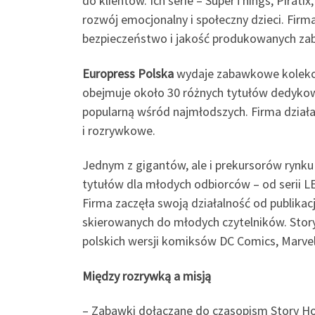
do klientów. Ich serie – SuperThings, Pirat
rozwój emocjonalny i społeczny dzieci. Fir
bezpieczeństwo i jakość produkowanych zab
Europress Polska
wydaje zabawkowe kolekcje
obejmuje około 30 różnych tytułów dedykow
popularną wśród najmłodszych. Firma działa 
i rozrywkowe.
Jednym z gigantów, ale i prekursorów rynk
tytułów dla młodych odbiorców – od serii LE
Firma zaczęła swoją działalność od publika
skierowanych do młodych czytelników. Stor
polskich wersji komiksów DC Comics, Marvela
Między rozrywką a misją
– Zabawki dołączane do czasopism Story Hou