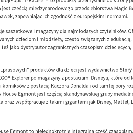
ix, MojiPops, T-Racers – to produkty przemyślane od strony
ma jest częścią międzynarodowego przedsiębiorstwa Magic Bo
awek, zapewniając ich zgodność z europejskimi normami.
 saszetkowe i magazyny dla najmłodszych czytelników. Of
anych dzieciom i młodzieży, często związanych z edukacją,
też jako dystrybutor zagranicznych czasopism dziecięcych, 
u „prasowych” produktów dla dzieci jest wydawnictwo
Story
GO® Explorer po magazyny z postaciami Disneya, które od la
cji komiksów z postacią Kaczora Donalda i od tamtej pory ro
y House Egmont jest częścią skandynawskiej grupy medialne
 oraz współpracuje z takimi gigantami jak Disney, Mattel, 
se Egmont to niejednokrotnie integralna część czasopisma 