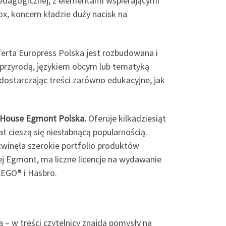
 pedagogicznej, z elementami wspierającymi
x, koncern kładzie duży nacisk na
erta Europress Polska jest rozbudowana i
 przyrodą, językiem obcym lub tematyką
dostarczając treści zarówno edukacyjne, jak
 House Egmont Polska.
Oferuje kilkadziesiąt
t cieszą się niesłabnącą popularnością.
zwinęła szerokie portfolio produktów
j Egmont, ma liczne licencje na wydawanie
LEGO® i Hasbro.
– w treści czytelnicy znajdą pomysły na