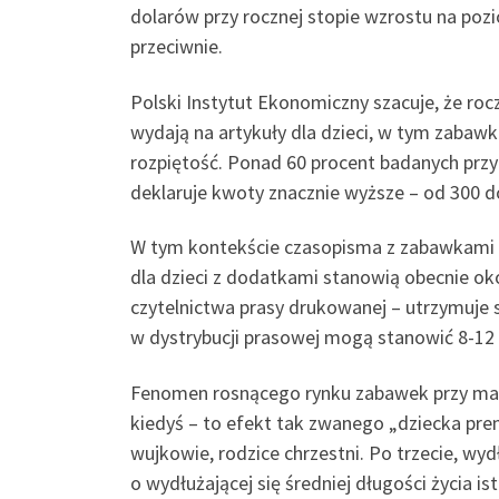
dolarów przy rocznej stopie wzrostu na pozi
przeciwnie.
Polski Instytut Ekonomiczny szacuje, że ro
wydają na artykuły dla dzieci, w tym zabaw
rozpiętość. Ponad 60 procent badanych przy
deklaruje kwoty znacznie wyższe – od 300 d
W tym kontekście czasopisma z zabawkami i
dla dzieci z dodatkami stanowią obecnie ok
czytelnictwa prasy drukowanej – utrzymuje s
w dystrybucji prasowej mogą stanowić 8-12 
Fenomen rosnącego rynku zabawek przy maleją
kiedyś – to efekt tak zwanego „dziecka prem
wujkowie, rodzice chrzestni. Po trzecie, wy
o wydłużającej się średniej długości życia i