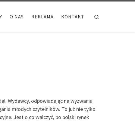
Search
Y
O NAS
REKLAMA
KONTAKT
nadal. Wydawcy, odpowiadając na wyzwania
gania młodych czytelników. To już nie tylko
jne. Jest o co walczyć, bo polski rynek