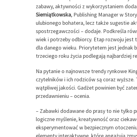
zabawy, aktywności z wykorzystaniem dodat
Siemiątkowska
, Publishing Manager w Stor
ulubionego bohatera, lecz także sugestie a
spostrzegawczości – dodaje. Podkreśla rów
wiek i potrzeby odbiorcy. Etap rozwoju jes
dla danego wieku. Priorytetem jest jednak 
trzeciego roku życia podlegają najbardziej 
Na pytanie o najnowsze trendy rynkowe Kin
czytelników i ich rodziców są coraz wyższe.
wątpliwej jakości. Gadżet powinien być zatem
przedawnieniu – ocenia.
– Zabawki dodawane do prasy to nie tylko pr
logiczne myślenie, kreatywność oraz ciekaw
eksperymentować w bezpiecznym otoczeniu 
elementy interaktywne, które angażują zmy