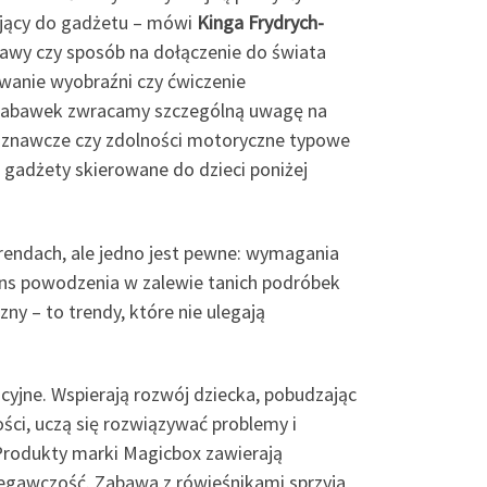
ujący do gadżetu – mówi
Kinga Frydrych-
awy czy sposób na dołączenie do świata
owanie wyobraźni czy ćwiczenie
u zabawek zwracamy szczególną uwagę na
 poznawcze czy zdolności motoryczne typowe
 gadżety skierowane do dzieci poniżej
endach, ale jedno jest pewne: wymagania
szans powodzenia w zalewie tanich podróbek
ny – to trendy, które nie ulegają
cyjne. Wspierają rozwój dziecka, pobudzając
ści, uczą się rozwiązywać problemy i
Produkty marki Magicbox zawierają
egawczość. Zabawa z rówieśnikami sprzyja