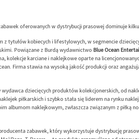
zabawek oferowanych w dystrybucji prasowej dominuje kilku
m z tytułów kobiecych i lifestylowych, w segmencie dziecię
rskimi. Powiązane z Burdą wydawnictwo
Blue Ocean Entert
ma, kolekcje karciane i naklejkowe oparte na licencjonowany
cean. Firma stawia na wysoką jakość produkcji oraz angażuj
 wydawca dziecięcych produktów kolekcjonerskich, od nakle
aklejek piłkarskich i szybko stała się liderem na rynku nakl
im albumom naklejkowym, zwłaszcza związanym z piłką noż
producenta zabawek, który wykorzystuje dystrybucję prasow