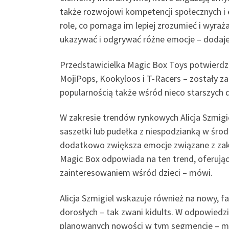
także rozwojowi kompetencji społecznych i e
role, co pomaga im lepiej zrozumieć i wyraż
ukazywać i odgrywać różne emocje – dodaje
Przedstawicielka Magic Box Toys potwierdza 
MojiPops, Kookyloos i T-Racers – zostały za
popularnością także wśród nieco starszych dz
W zakresie trendów rynkowych Alicja Szmigi
saszetki lub pudełka z niespodzianką w środk
dodatkowo zwiększa emocje związane z zakup
Magic Box odpowiada na ten trend, oferując 
zainteresowaniem wśród dzieci – mówi.
Alicja Szmigiel wskazuje również na nowy, f
dorosłych – tak zwani kidults. W odpowiedz
planowanych nowości w tym segmencie – m