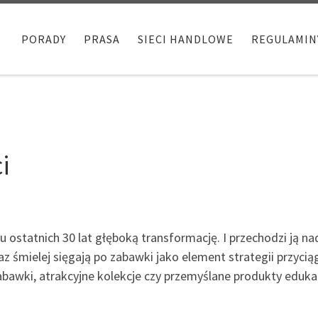
PORADY
PRASA
SIECI HANDLOWE
REGULAMIN
i
gu ostatnich 30 lat głęboką transformację. I przechodzi ją 
az śmielej sięgają po zabawki jako element strategii przycią
bawki, atrakcyjne kolekcje czy przemyślane produkty edukacy