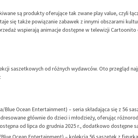
ane są produkty oferujące tak zwane play value, czyli łąc
aje się także powiązanie zabawek z innymi obszarami kultury 
sprzedaż wspierają animacje dostępne w telewizji Cartooni
lekcji saszetkowych od różnych wydawców. Oto przegląd najp
:
/Blue Ocean Entertainment) – seria składająca się z 56 sas
adresowane głównie do dzieci i młodzieży, oferując różnor
Dostępna od lipca do grudnia 2025 r., dodatkowo dostępne są 
lue Ocean Entertainment) – kolekcja 56 saszetek z figurkam