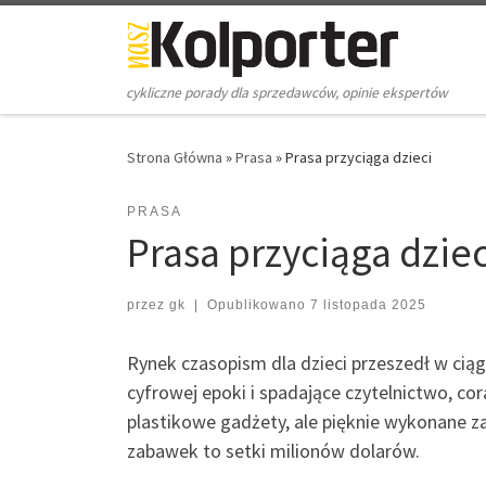
Skip to content
cykliczne porady dla sprzedawców, opinie ekspertów
Strona Główna
»
Prasa
»
Prasa przyciąga dzieci
PRASA
Prasa przyciąga dziec
przez
gk
|
Opublikowano
7 listopada 2025
Rynek czasopism dla dzieci przeszedł w cią
cyfrowej epoki i spadające czytelnictwo, cor
plastikowe gadżety, ale pięknie wykonane za
zabawek to setki milionów dolarów.