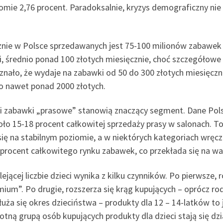
omie 2,76 procent. Paradoksalnie, kryzys demograficzny nie
cznie w Polsce sprzedawanych jest 75-100 milionów zabawek 
ki, średnio ponad 100 złotych miesięcznie, choć szczegół
znało, że wydaje na zabawki od 50 do 300 złotych miesięcz
o nawet ponad 2000 złotych.
 zabawki „prasowe” stanowią znaczący segment. Dane Polsk
oło 15-18 procent całkowitej sprzedaży prasy w salonach.
ię na stabilnym poziomie, a w niektórych kategoriach wręcz 
procent całkowitego rynku zabawek, co przekłada się na wa
cej liczbie dzieci wynika z kilku czynników. Po pierwsze, r
ium”. Po drugie, rozszerza się krąg kupujących – oprócz ro
dłuża się okres dzieciństwa – produkty dla 12 – 14-latków 
stotną grupą osób kupujących produkty dla dzieci stają się dz