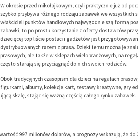
W okresie przed mikołajkowym, czyli praktycznie już od po
szybko przybywa różnego rodzaju zabawek we wszystkich skl
właścicieli punktów handlowych najwygodniejszą formą posz
zabawki, to po prostu korzystanie z oferty dostawców prasy
dziecięcej top liście postaci i gadżetów jest przygotowyw
dystrybuowanych razem z prasą. Dzięki temu można je znale
prasowych, ale także w sklepach wielobranżowych, na regał
często starają się przyciągnąć do nich swoich rodziców.
Obok tradycyjnych czasopism dla dzieci na regałach prasowyc
figurkami, albumy, kolekcje kart, zestawy kreatywne, gry e
jącą skalę, stając się ważną częścią całego rynku zabawek. 
wartość 997 milionów dolarów, a prognozy wskazują, że do 