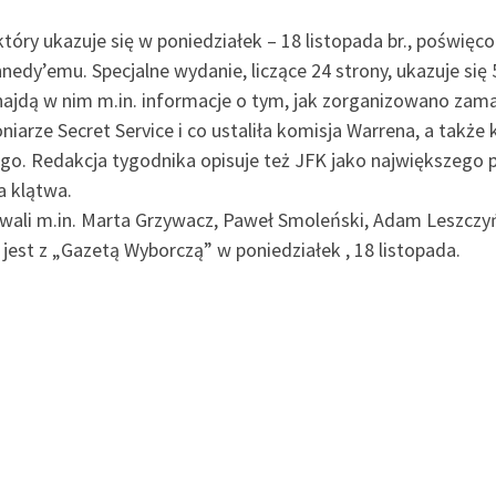
tóry ukazuje się w poniedziałek – 18 listopada br., poświęc
dy’emu. Specjalne wydanie, liczące 24 strony, ukazuje się 5
ajdą w nim m.in. informacje o tym, jak zorganizowano zamac
oniarze Secret Service i co ustaliła komisja Warrena, a takż
go. Redakcja tygodnika opisuje też JFK jako największego
a klątwa.
ali m.in. Marta Grzywacz, Paweł Smoleński, Adam Leszczyńsk
jest z „Gazetą Wyborczą” w poniedziałek , 18 listopada.