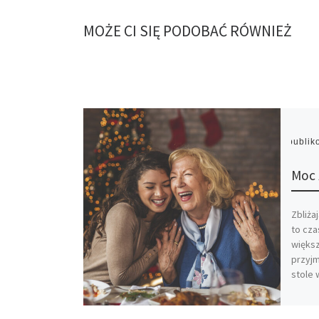
MOŻE CI SIĘ PODOBAĆ RÓWNIEŻ
Opubli
Moc 
Zbliża
to cz
większ
przyjm
stole