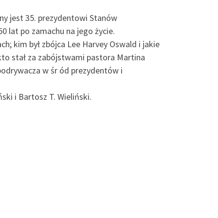
ony jest 35. prezydentowi Stanów
0 lat po zamachu na jego życie.
h; kim był zbójca Lee Harvey Oswald i jakie
e kto stał za zabójstwami pastora Martina
 podrywacza w śr ód prezydentów i
i i Bartosz T. Wieliński.