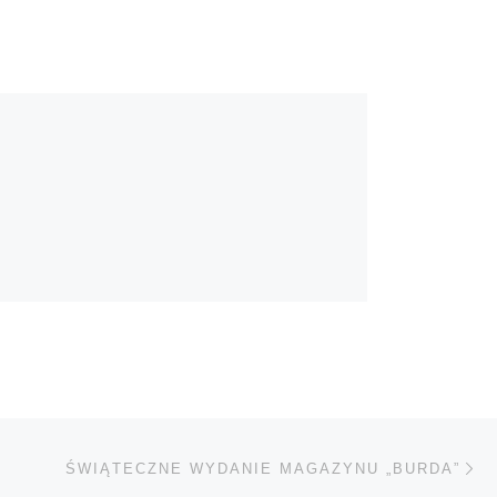
Na
TÓW
ŚWIĄTECZNE WYDANIE MAGAZYNU „BURDA”