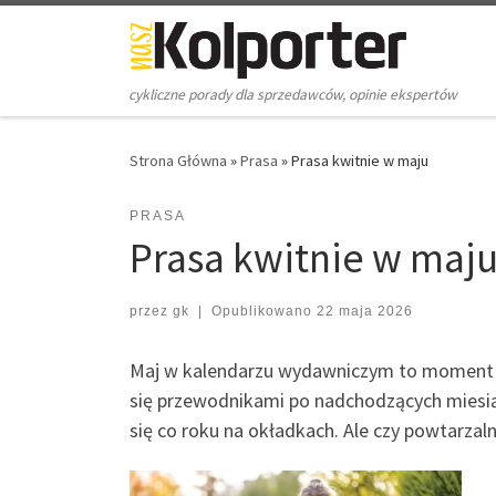
Skip to content
cykliczne porady dla sprzedawców, opinie ekspertów
Strona Główna
»
Prasa
»
Prasa kwitnie w maju
PRASA
Prasa kwitnie w maj
przez
gk
|
Opublikowano
22 maja 2026
Maj w kalendarzu wydawniczym to moment wy
się przewodnikami po nadchodzących miesiąc
się co roku na okładkach. Ale czy powtarzaln