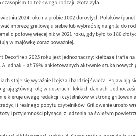
 czasopism to też swego rodzaju złota żyła.
wietniu 2024 roku na próbie 1002 dorosłych Polaków (panel
 imprezę griillową u siebie lub wybrać się na grilla do rod
emal o połowę więcej niż w 2021 roku, gdy było to 186 złoty
stują w majówkę coraz poważniej.
rt Decofire z 2025 roku jest jednoznaczny: kiełbasa trafia n
e. A jednak – aż 79% ankietowanych aktywnie szuka nowych p
h staje się wyraźnie lżejsza i bardziej świeża. Pojawiają 
 grają główną rolę w deserach i lekkich daniach. Jednocześ
e kieruje uwagę redakcji i czytelników w stronę grillowania
tradycji i realnego popytu czytelników. Grillowanie urosło w
oty i przyjemności płynącej z jedzenia na świeżym powietr