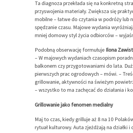
Ta diagnoza przekłada się na konkretną stra
przyswojenia materiały. Zwiększa się prakty
mobilne – łatwe do czytania w podróży lub n
spędzanie czasu. Majowe wydania wyróżniają 
mniej domowy styl życia odbiorców – wyjaś
Podobną obserwację formułuje
Ilona Zawis
– W majowych wydaniach czasopism poradni
balkonem czy przygotowaniami do lata. Dużo
pierwszych prac ogrodowych – mówi. – Treśc
grillowanie, aktywności na świeżym powietrzu
– wszystko to ma zachęcać do działania i kor
Grillowanie jako fenomen medialny
Maj to czas, kiedy grilluje aż 8 na 10 Polak
rytuał kulturowy. Auta zjeżdżają na działki 