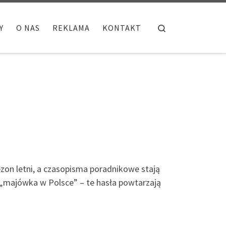
Search
Y
O NAS
REKLAMA
KONTAKT
on letni, a czasopisma poradnikowe stają
, „majówka w Polsce” – te hasła powtarzają