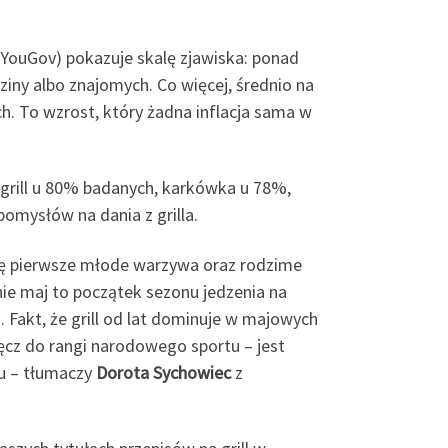
 YouGov) pokazuje skalę zjawiska: ponad
ziny albo znajomych. Co więcej, średnio na
ch. To wzrost, który żadna inflacja sama w
a grill u 80% badanych, karkówka u 78%,
omysłów na dania z grilla.
się pierwsze młode warzywa oraz rodzime
nie maj to początek sezonu jedzenia na
. Fakt, że grill od lat dominuje w majowych
ręcz do rangi narodowego sportu – jest
zu – tłumaczy
Dorota Sychowiec
z