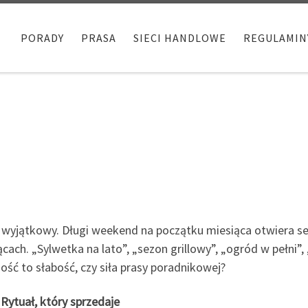
PORADY
PRASA
SIECI HANDLOWE
REGULAMIN
u
jątkowy. Długi weekend na początku miesiąca otwiera sez
ach. „Sylwetka na lato”, „sezon grillowy”, „ogród w pełni”
ość to słabość, czy siła prasy poradnikowej?
Rytuał, który sprzedaje