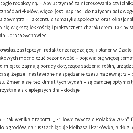
tegię redakcyjną. – Aby utrzymać zainteresowanie czytelnika
czność artykułów, więcej jest inspiracji do natychmiastowego
a zewnątrz – i akcentuje tematykę społeczną oraz okazjonal
się większą lekkością i praktycznym charakterem, tak by st
nia Dorota Sychowiec.
towska
, zastępczyni redaktor zarządzającej i planer w Dzia
kowych mocno czuć sezonowość – pojawia się więcej tema
 miejsca zajmują porady dotyczące sadzenia roślin, urządza
i są lżejsze i nastawione na spędzanie czasu na zewnątrz –
. Zmienia się też klimat tych wydań – są bardziej optymistyc
zystania z cieplejszych dni – dodaje.
ów – tak wynika z raportu „Grillowe zwyczaje Polaków 2025” fi
i do ogrodów, na rusztach ląduje kiełbasa i karkówka, a dług