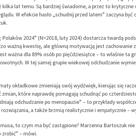
ilka lat temu. Są bardziej świadome, a przez to krytyczne 
yglądu. W efekcie hasło „schudnij przed latem” zaczyna być
zuk.
 Polaków 2024” (N=2018, luty 2024) dostarcza twardą pods
dzo ważną kwestię, ale główną motywacją jest zachowanie 
jest ważna dla 89% osób po pięćdziesiątce – to właśnie ta 
rowotnych. W tej samej grupie wiekowej odchudzanie wymie
maty okładkowe zmieniają swój wydźwięk, kierując się racz
ć zmian, które naprawdę pomagają schudnąć po czterdziestce”
niają odchudzanie po menopauzie” – to przykłady współczes
ozwiązania, a także brzmią realistycznie i empatycznie – w
lamusa, to czym ma być zastąpione? Marzenna Bartoszuk nie 
o zrobić” – mówi.