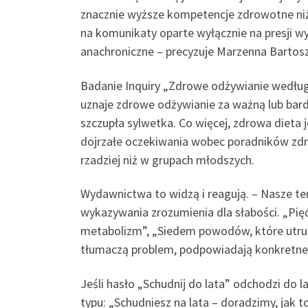
znacznie wyższe kompetencje zdrowotne niż k
na komunikaty oparte wyłącznie na presji w
anachroniczne – precyzuje Marzenna Bartos
Badanie Inquiry „Zdrowe odżywianie według
uznaje zdrowe odżywianie za ważną lub bar
szczupła sylwetka. Co więcej, zdrowa dieta 
dojrzałe oczekiwania wobec poradników zd
rzadziej niż w grupach młodszych.
Wydawnictwa to widzą i reagują. – Nasze te
wykazywania zrozumienia dla słabości. „Pię
metabolizm”, „Siedem powodów, które utrud
tłumaczą problem, podpowiadają konkretne r
Jeśli hasło „Schudnij do lata” odchodzi do 
typu: „Schudniesz na lata – doradzimy, jak t