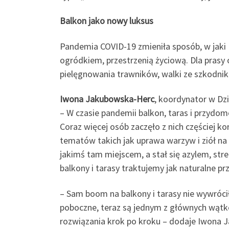
Balkon jako nowy luksus
Pandemia COVID-19 zmieniła sposób, w jaki P
ogródkiem, przestrzenią życiową. Dla prasy o
pielęgnowania trawników, walki ze szkodnik
Iwona Jakubowska-Herc
, koordynator w Dz
– W czasie pandemii balkon, taras i przydo
Coraz więcej osób zaczęło z nich częściej ko
tematów takich jak uprawa warzyw i ziół na
jakimś tam miejscem, a stał się azylem, st
balkony i tarasy traktujemy jak naturalne pr
– Sam boom na balkony i tarasy nie wywrócił
poboczne, teraz są jednym z głównych wątkó
rozwiązania krok po kroku – dodaje Iwona 