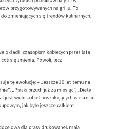
aszych tytułach przepisów na grill w
erów przygotowywanych na grillu. To
 do zmieniających się trendów kulinarnych.
we okładki czasopism kobiecych przez lata
 coś się zmienia. Powoli, lecz
uje tę ewolucję: – Jeszcze 10 lat temu na
e”, „Płaski brzuch już za miesiąc”, „Dieta
l jest wiele kobiet poszukujących w okresie
kupowym, jak było jeszcze całkiem
 docelową dla prasy drukowanej, mają