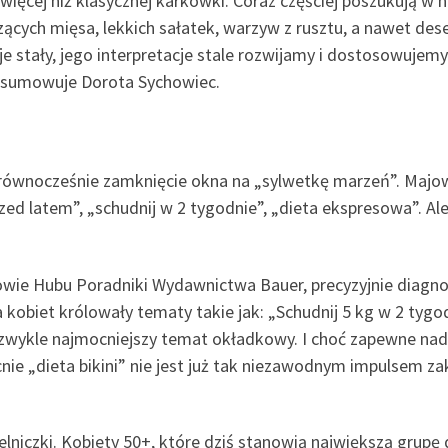
ięcej niż klasycznej karkówki. Coraz częściej poszukują w n
cych mięsa, lekkich sałatek, warzyw z rusztu, a nawet des
e stały, jego interpretacje stale rozwijamy i dostosowujemy
odsumowuje Dorota Sychowiec.
o równocześnie zamknięcie okna na „sylwetkę marzeń”. Majo
rzed latem”, „schudnij w 2 tygodnie”, „dieta ekspresowa”. Ale
owie Hubu Poradniki Wydawnictwa Bauer, precyzyjnie diagnoz
biet królowały tematy takie jak: „Schudnij 5 kg w 2 tygodni
 zwykle najmocniejszy temat okładkowy. I choć zapewne nada
ie „dieta bikini” nie jest już tak niezawodnym impulsem za
elniczki. Kobiety 50+, które dziś stanowią największą grupę