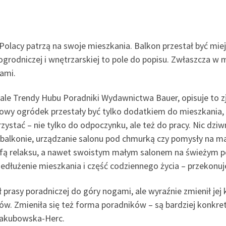
olacy patrzą na swoje mieszkania. Balkon przestał być miej
grodniczej i wnętrzarskiej to pole do popisu. Zwłaszcza w m
ami.
iale Trendy Hubu Poradniki Wydawnictwa Bauer, opisuje to zj
mowy ogródek przestały być tylko dodatkiem do mieszkania,
rzystać – nie tylko do odpoczynku, ale też do pracy. Nic dziw
 balkonie, urządzanie salonu pod chmurką czy pomysły na ma
refą relaksu, a nawet swoistym małym salonem na świeżym p
zedłużenie mieszkania i część codziennego życia – przekonuj
 prasy poradniczej do góry nogami, ale wyraźnie zmienił jej
w. Zmieniła się też forma poradników – są bardziej konkre
Jakubowska-Herc.