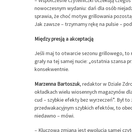
– Współczesne czytelniczki oczekują czegoś w
nowoczesnym wydaniu: dań dla osób niejadzą
sprawia, że choć motyw grillowania pozostaj
Jak zawsze – trzymamy rękę na pulsie – p
Między presją a akceptacją
Jeśli maj to otwarcie sezonu grillowego, t
grały na tej samej nucie: „ostatnia szansa p
konsekwentnie.
Marzenna Bartoszuk
, redaktor w Dziale Zdr
okładkach wielu wiosennych magazynów dla ko
cud – szybkie efekty bez wyrzeczeń”. Był to
przedwakacyjnym szybkich efektów, to obecn
niedawno – mówi.
– Kluczową zmianą jest ewolucja samej czyt