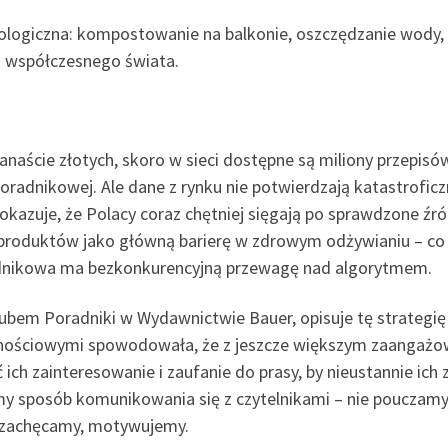
logiczna: kompostowanie na balkonie, oszczędzanie wody, 
o współczesnego świata.
naście złotych, skoro w sieci dostępne są miliony przepisów 
oradnikowej. Ale dane z rynku nie potwierdzają katastrofic
kazuje, że Polacy coraz chętniej sięgają po sprawdzone źró
roduktów jako główną barierę w zdrowym odżywianiu – co oz
radnikowa ma bezkonkurencyjną przewagę nad algorytmem.
Hubem Poradniki w Wydawnictwie Bauer, opisuje tę strategię
nościowymi spowodowała, że z jeszcze większym zaangażow
ich zainteresowanie i zaufanie do prasy, by nieustannie ich 
 sposób komunikowania się z czytelnikami – nie pouczamy z 
, zachęcamy, motywujemy.